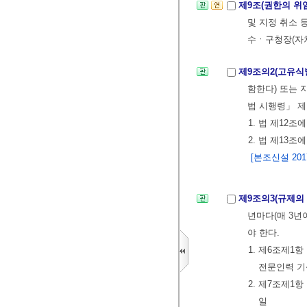
제9조(권한의 위
및 지정 취소
수ㆍ구청장(자
제9조의2(고유식
함한다) 또는 
법 시행령」 제
1. 법 제12
2. 법 제13
[본조신설 2017.
제9조의3(규제의
년마다(매 3년
야 한다.
1. 제6조제1
전문인력 기준
2. 제7조제1항
일