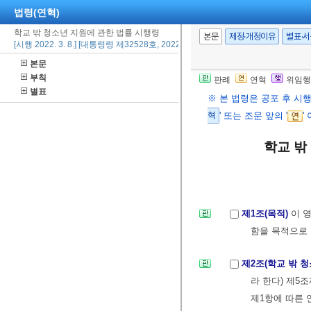
법령(연혁)
학교 밖 청소년 지원에 관한 법률 시행령
본문
제정·개정이유
별표·
[시행 2022. 3. 8.] [대통령령 제32528호, 2022. 3. 8., 타법개정]
본문
부칙
판례
연혁
위임행
별표
※ 본 법령은 공포 후 시
혁
' 또는 조문 앞의 '
'
학교 밖
제1조(목적)
이 
함을 목적으로 
제2조(학교 밖 
라 한다) 제5
제1항에 따른