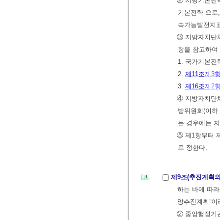
② 지방기본전
기본전략”으로,
속가능발전지표
③ 지방자치단체
항을 참고하여
1. 국가기본전
2.
제11조
제3
3.
제16조
제2
④ 지방자치단
방위원회(이하 
는 경우에는 지
⑤ 제1항부터 
로 정한다.
제9조(추진계획
하는 바에 따라
앙추진계획”이
② 중앙행정기