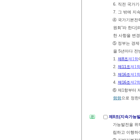
6. 직전 국가
7. 그 밖에 
④ 국가기본전
원회”라 한다)
한 사항을 변
⑤ 정부는 경
을 5년마다 
1.
제8조
제1항
2.
제11조
제1
3.
제16조
제1
4.
제16조
제2
⑥ 제1항부터 
령령
으로 정한
제8조(지속가능
가능발전을 위하
립하고 이행하