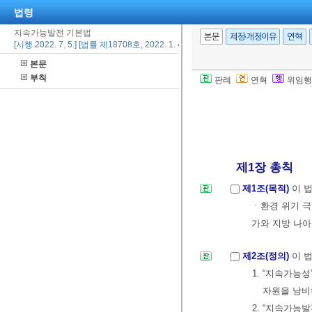
법령
지속가능발전 기본법
본문
제정·개정이유
연혁
[시행 2022. 7. 5.] [법률 제18708호, 2022. 1. 4., 제정]
본문
부칙
판례
연혁
위임행
제1장 총칙
제1조(목적)
이 
ㆍ환경 위기 극
가와 지방 나
제2조(정의)
이 
1. “지속가능
자원을 낭비
2. “지속가능