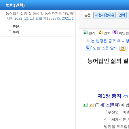
법령(연혁)
농어업인 삶의 질 향상 및 농어촌지역 개발촉진에 관한 특별법
본문
제정·개정이유
연혁
[시행 2022. 12. 1.] [법률 제18527호, 2021. 11. 30., 일부개정]
본문
부칙
판례
연혁
위임행
※ 본 법령은 공포 후 시
혁
' 또는 조문 앞의 '
'
농어업인 삶의 질
제1장 총칙
<개정
제1조(목적)
이 
「수산업ㆍ어촌
적ㆍ체계적인 
발전을 도모함