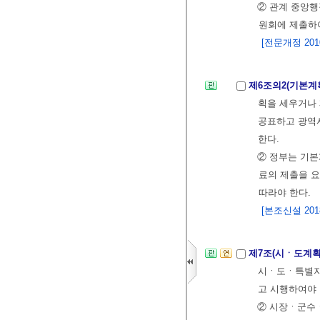
② 관계 중앙행
원회에 제출하
[전문개정 2010.
제6조의2(기본계
획을 세우거나 
공표하고 광역
한다.
② 정부는 기
료의 제출을 요
따라야 한다.
[본조신설 2018.
제7조(시ㆍ도계획
시ㆍ도ㆍ특별자치
고 시행하여야
② 시장ㆍ군수ㆍ