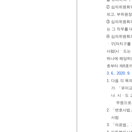
② 심의위원회
되고, 부위원장
③ 심의위원회의
는 그 직무를 
④ 심의위원회
ㆍ구(자치구를
사람(시ㆍ도는 
하나에 해당하
호부터 제6호까
3. 6., 2020. 9.
1. 다음 각 
가. 「유아
나. 시ㆍ도
무원으로서
2. 「변호사법
사람
3. 「의료법」