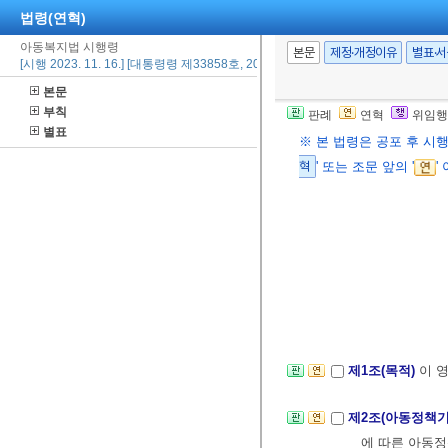
법령(연혁)
아동복지법 시행령
본문
제정·개정이유
별표·
[시행 2023. 11. 16.] [대통령령 제33858호, 2023. 11. 16., 타법개정]
본문
부칙
판례
연혁
위임행
별표
※ 본 법령은 공포 후 시
혁
' 또는 조문 앞의 '
'
제1조(목적)
이 
제2조(아동정책기
에 따른 아동정