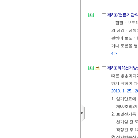
제8조(언론기관
ㆍ집필ㆍ보도하
의 정강ㆍ정책이
관하여 보도ㆍ논
거나 토론을 
4.>
제8조의2(선거
따른 방송미디
하기 위하여 
2010. 1. 25., 2
1. 임기만료에
제60조의2
2. 보궐선거등
선거일 전 
확정된 후 1
② 선거방송심