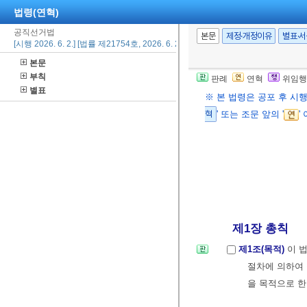
법령(연혁)
공직선거법
본문
제정·개정이유
별표·
[시행 2026. 6. 2.] [법률 제21754호, 2026. 6. 2., 일부개정]
본문
부칙
판례
연혁
위임행
별표
※ 본 법령은 공포 후 시
혁
' 또는 조문 앞의 '
'
제1장 총칙
제1조(목적)
이 
절차에 의하여
을 목적으로 한