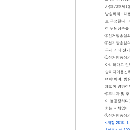
사(제70조제1
방송학계ㆍ대한
로 구성한다.
여 위원정수를
③선거방송심의
④선거방송심의
구제 기타 선
⑤선거방송심의
아니하다고 인정
송미디어통신위
여야 하며, 
체없이 명하여
⑥후보자 및 
이 불공정하다
회는 지체없이
⑦선거방송심의
<개정 2010. 1. 
[본조신설 1997.