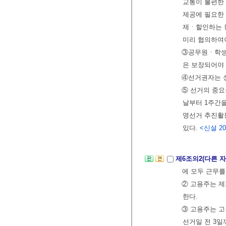
교통이 불편한
제공에 필요한
제ㆍ할인하는 
미리 협의하여
③공무원ㆍ학생
은 보장되어야 
④선거권자는 
⑤ 선거의 중요
날부터 1주간
명선거 추진활동
있다.
<신설 201
제6조의2(다른 
에 모두 근무를
② 고용주는 제
한다.
③ 고용주는 고
선거일 전 3일