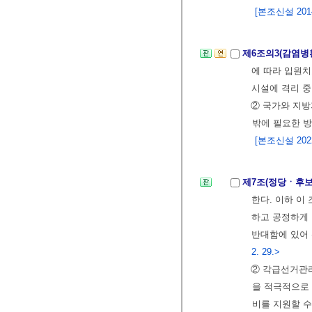
[본조신설 2014.
제6조의3(감염병
에 따라 입원치
시설에 격리 중
② 국가와 지방
밖에 필요한 방
[본조신설 2022.
제7조(정당ㆍ후
한다. 이하 이
하고 공정하게
반대함에 있어
2. 29.>
② 각급선거관
을 적극적으로
비를 지원할 수