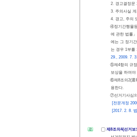
2. 경고결정문
3. 주의사실 
4. 경고, 주의
④정기간행물등
에 관한 법률
에는 그 정기
는 경우 1부
29., 2009. 7. 3
⑤제4항의 규
보상을 하여야
⑥제8조의2(選
용한다.
⑦선거기사심의
[전문개정 2000.
[2017. 2.
제8조의4(선거보
선거일까지 방송