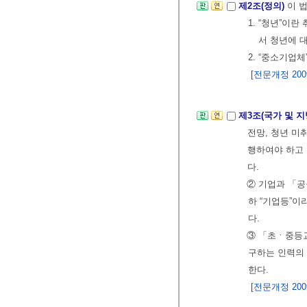
제2조(정의)
이 
1. “청년”이
서 청년에 
2. “중소기업
[전문개정 2009.
제3조(국가 및 
전망, 청년 미
행하여야 하고
다.
② 기업과 「
하 “기업등”이
다.
③ 「초ㆍ중등교
구하는 인력의 
한다.
[전문개정 2009.