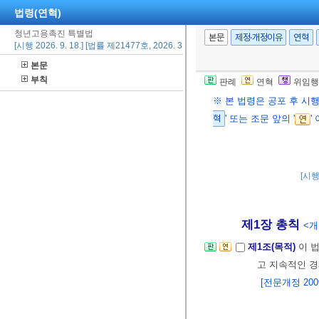
법령(연혁)
청년고용촉진 특별법
본문
제정·개정이유
연혁
[시행 2026. 9. 18.] [법률 제21477호, 2026. 3. 17., 일부개정]
본문
부칙
판례
연혁
위임행
※ 본 법령은 공포 후 시
혁
' 또는 조문 앞의 '
'
[시행 
제1장 총칙
<개정
제1조(목적)
이 
고 지속적인 
[전문개정 2009.