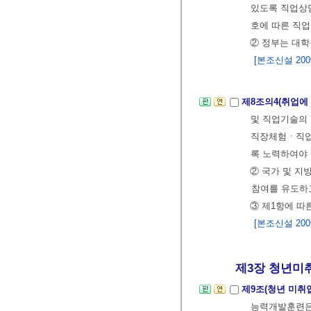
있도록 직업상
호에 따른 직
② 정부는 대학
[본조신설 2009.
제8조의4(취업에
및 직업기술의 
직장체험ㆍ직업
록 노력하여야
② 국가 및 지
참여를 유도하고
③ 제1항에 따
[본조신설 2009.
제3장 청년미취업
제9조(청년 미취
능력개발훈련은 