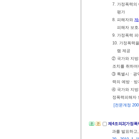
7. 가정폭력
평가
8. 피해자와
제
피해자 보호
9. 가정폭력 
10. 가정폭
램 제공
② 국가와 지방
조치를 취하여
③ 특별시ㆍ광
력의 예방ㆍ방
④ 국가와 지
정폭력피해자 
[전문개정 2007.
제4조의2(가정폭
과를 발표하고