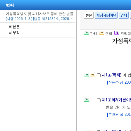
법령
가정폭력방지 및 피해자보호 등에 관한 법률
본문
제정·개정이유
연혁
[시행 2026. 7. 8.] [법률 제21535호, 2026. 4. 7., 일부개정]
본문
부칙
판례
연혁
위임행
가정폭력
제1조(목적)
이 
[전문개정 2006.
제1조의2(기본이
받을 권리가 있
[본조신설 2017.