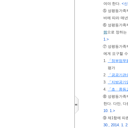
여야 한다.
<신설
⑤ 성평등가족
바에 따라 매년
⑥ 성평등가족
령
으로 정하는
1.>
⑦ 성평등가족부
에게 요구할 수
1.
「정부업무
평가
2.
「공공기관의
3.
「지방공기
4.
「초ㆍ중등
⑧ 성평등가족
한다. 다만, 
10. 1.>
⑨ 제1항에 따
30., 2014. 1. 2