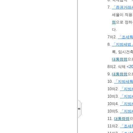
7.
「증권거래
세율이 적용
령
으로 정하
다.
7의2.
「조세
8.
「지방세법
록, 임시건
대통령령
으
8의2. 삭제
<20
9.
대통령령
으
10.
「지방세
10의2.
「지방
10의3.
「지방
10의4.
「지방
10의5.
「지방
11.
대통령령
으
11의2.
「조세