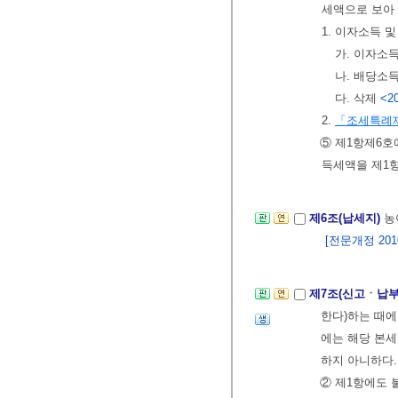
세액으로 보아
1. 이자소득 
가. 이자소득
나. 배당소득
다. 삭제
<20
2.
「조세특례
⑤ 제1항제6
득세액을 제1
제6조(납세지)
농
[전문개정 2010.
제7조(신고ㆍ납부
한다)하는 때에
에는 해당 본세
하지 아니하다
② 제1항에도