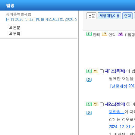
법령
농어촌특별세법
본문
제정·개정이유
연혁
[시행 2026. 5. 12.] [법률 제21611호, 2026. 5. 12., 일부개정]
본문
부칙
판례
연혁
위임행
제1조(목적)
이 
필요한 재원을 
[전문개정 2010.
제2조(정의)
① 
제한법」
에 따
감되는 경우로서
2024. 12. 31.>
1. 비과세ㆍ