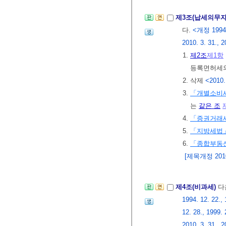
제3조(납세의무자
다.
<개정 1994. 1
2010. 3. 31., 2
1.
제2조
제1항
등록면허세의
2. 삭제
<2010.
3.
「개별소비
는
같은 조
4.
「증권거래
5.
「지방세법
6.
「종합부동
[제목개정 2010.
제4조(비과세)
다
1994. 12. 22., 
12. 28., 1999. 
2010. 3. 31., 2