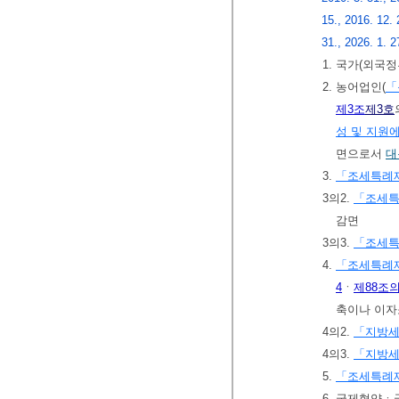
15., 2016. 12. 
31., 2026. 1. 2
1. 국가(외
2. 농어업인(
「
제3조
제3호
성 및 지원
면으로서
대
3.
「조세특례
3의2.
「조세
감면
3의3.
「조세
4.
「조세특례
4
ㆍ
제88조의
축이나 이자
4의2.
「지방
4의3.
「지방
5.
「조세특례
6. 국제협약