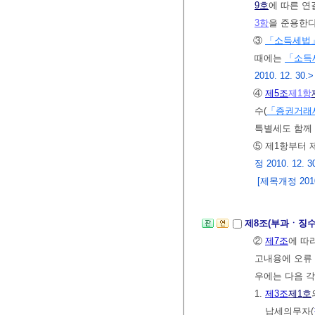
9호
에 따른 연
3항
을 준용한다
③
「소득세법
때에는
「소득
2010. 12. 30.>
④
제5조
제1항
수(
「증권거래
특별세도 함께
⑤ 제1항부터 
정 2010. 12. 30
[제목개정 2010.
제8조(부과ㆍ징수
②
제7조
에 따
고내용에 오류
우에는 다음 각
1.
제3조
제1호
납세의무자(