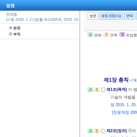
법령
전파법
본문
제정·개정이유
연혁
[시행 2026. 1. 2.] [법률 제21065호, 2025. 10. 1., 타법개정]
본문
부칙
판례
연혁
위임행
제1장 총칙
<개정
제1조(목적)
이 
기술의 개발을
정 2015. 1. 20
[전문개정 2008.
제2조(정의)
①이