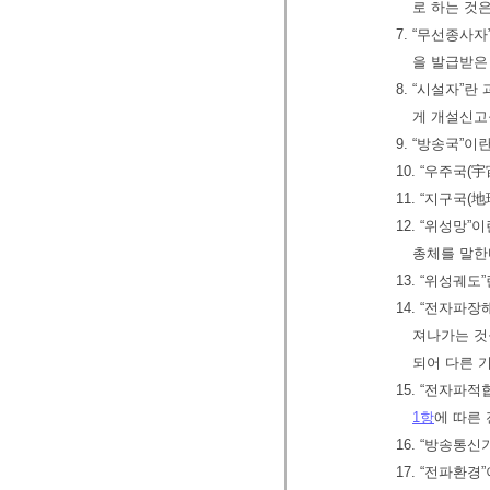
로 하는 것
7. “무선종
을 발급받은
8. “시설자
게 개설신고
9. “방송국”
10. “우주국
11. “지구국
12. “위성망
총체를 말한
13. “위성궤
14. “전자파
져나가는 것
되어 다른 
15. “전자
1항
에 따른
16. “방송통
17. “전파환