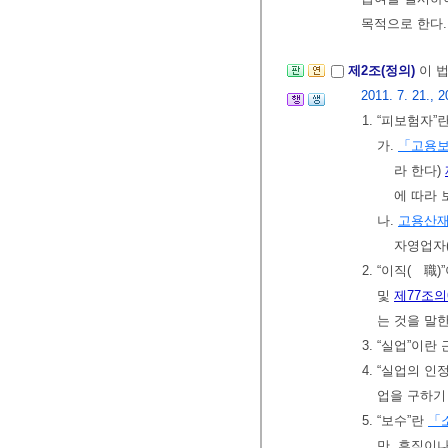
목적으로 한다
제2조(정의)
이 
2011. 7. 21., 2
1. “피보험자
가.
「고용보
라 한다)
에 따라 
나.
고용산
자영업자(
2. “이직(離
및
제77조의
는 것을 말한
3. “실업”이
4. “실업의 
업을 구하기
5. “보수”란
「
만, 휴직이