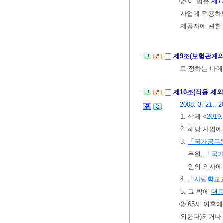
② 이 법은
제7
사업에 적용하되,
제공자에 관한
제9조(보험관계
로 정하는 바에
제10조(적용 제외
2008. 3. 21., 2
1. 삭제
<2019.
2. 해당 사업
3.
「국가공무
무원,
「국
인의 의사에
4.
「사립학교
5. 그 밖에
대
② 65세 이후
외한다)되거나