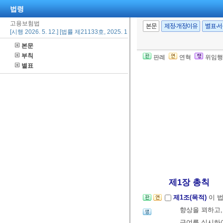
법령
고용보험법
본문
제정·개정이유
별표·
[시행 2026. 5. 12.] [법률 제21133호, 2025. 11. 11., 일부개정]
본문
부칙
판례
연혁
위임행
별표
제1장 총칙
제1조(목적)
이 
향상을 꾀하고,
급여를 실시하