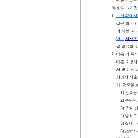
에는 동의요구서
야 한다.
<개정 2
1.
「건축법 
같은 법 시
의 사본. 
법」
제36조
을 갈음할 수
2. 다음 각 목
따른 소방시
서 및 계산
시까지 제출
가. 건축물
1) 건축
2) 주단
3) 층별
4) 방화
5) 실내
6) 소방