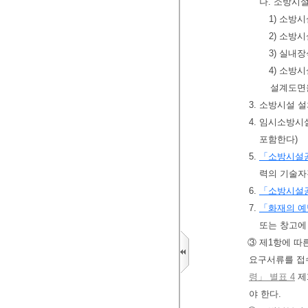
나. 소방시
1) 소방
2) 소방
3) 실내
4) 소방
설계도면
3. 소방시설 
4. 임시소방
포함한다)
5.
「소방시설
력의 기술자
6.
「소방시설
7.
「화재의 예
또는 창고에
③ 제1항에 따
요구서류를 접
령」 별표 4
제
야 한다.