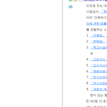
도변경 또는 대
사용검사,
「학
이하 “건축허가
리에 관한 법
를 관할하는 소
1.
「건축법」
2.
「주택법」
3.
「학교시설
관
4.
「고압가스
5.
「도시가스
6.
「액화석유가
7.
「전기안전
8.
「전기사업
9.
「국토의 계
한이 있는 
② 제1항 각 