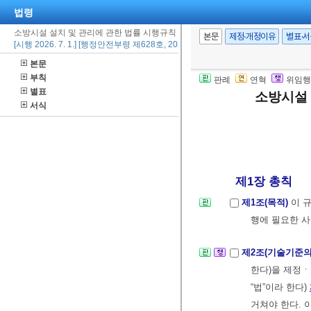
법령
소방시설 설치 및 관리에 관한 법률 시행규칙
본문
제정·개정이유
별표·
[시행 2026. 7. 1.] [행정안전부령 제628호, 2026. 7. 1., 타법개정]
본문
부칙
판례
연혁
위임행
별표
소방시설 
서식
제1장 총칙
제1조(목적)
이 
행에 필요한 사
제2조(기술기준의
한다)을 제정
“법”이라 한다)
거쳐야 한다. 