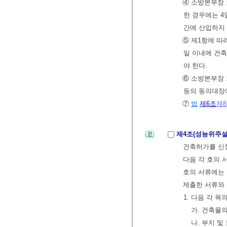
④ 소방본부장 
한 경우에는 4
간에 산입하지
⑤ 제1항에 따
일 이내에 건
야 한다.
⑥ 소방본부장 
등의 동의대장
⑦
법
제6조
제
제4조(성능위주설
건축허가를 신
다음 각 호의 
호의 서류에는 
제출한 서류와 
1. 다음 각 
가. 건축물의
나. 부지 