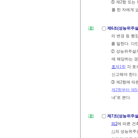
⑤ 제2항 또는
를 한 자에게
제6조(성능위주
의 변경 등 
를 말한다. 다
② 성능위주설
에 해당하는 
조
제1항
각 호
신고해야 한다.
③ 제2항에 따
제2항부터 제5
내”로 본다.
제7조(성능위주설
의2
에 따른 건
식
의 성능위주