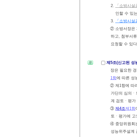
2.
「소방시설공
인할 수 있
3.
「소방시설
② 소방서장은 
하고, 첨부서
요청할 수 있다
제5조(신고된 
장은 필요한 
1항
에 따른 성
② 제1항에 따
가단의 심의ㆍ
계 검토ㆍ평가
③
제4조
제1항
토ㆍ평가에 고
④ 중앙위원회는
성능위주설계 