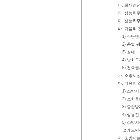
다. 화재안
라. 성능위
마. 성능위
바. 다음의
1) 주단
2) 층별
3) 실내
4) 방화
5) 건축
사. 소방시
아. 다음의
1) 소방
2) 소화
3) 종합
4) 상용
5) 소방
설계도면
자. 소방시