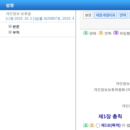
법령
개인정보 보호법
본문
제정·개정이유
연혁
[시행 2025. 10. 2.] [법률 제20897호, 2025. 4. 1., 일부개정]
본문
부칙
판례
연혁
위임행
개인정보
개인정보보호위원회
(
자
개인
제1장 총칙
제1조(목적)
이 