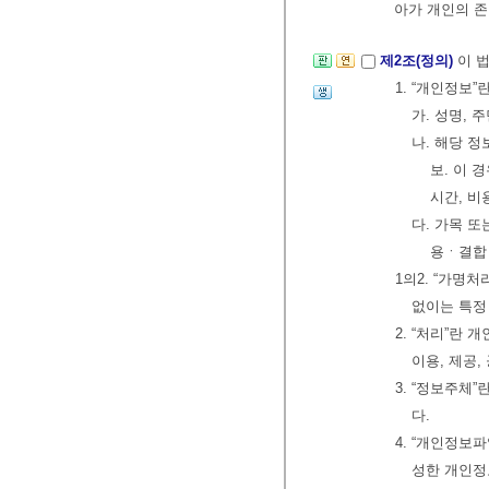
아가 개인의 
제2조(정의)
이 
1. “개인정보
가. 성명,
나. 해당 
보. 이 
시간, 비
다. 가목 
용ㆍ결합 
1의2. “가명
없이는 특정
2. “처리”란 
이용, 제공,
3. “정보주체
다.
4. “개인정보
성한 개인정