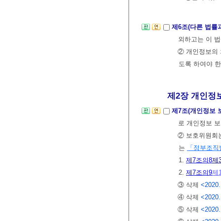
제6조(다른 법률
외하고는 이 법
② 개인정보의 
도록 하여야 한
제2장 개인정보 
제7조(개인정보 
로 개인정보 보
② 보호위원회
는
「정부조직
1.
제7조의8
제
2.
제7조의9
제
③ 삭제
<2020.
④ 삭제
<2020.
⑤ 삭제
<2020.