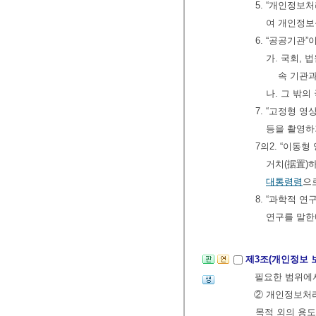
5. “개인정보
여 개인정보
6. “공공기관
가. 국회,
속 기관과
나. 그 밖
7. “고정형 
등을 촬영하
7의2. “이동
거치(据置)
대통령령
으
8. “과학적 
연구를 말한
제3조(개인정보 
필요한 범위에
② 개인정보처
목적 외의 용도