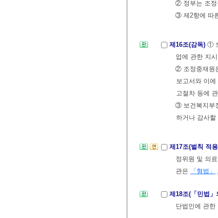
② 정부는 조정
③ 제2항에 따
제16조(감독)
①
업에 관한 지시
② 조정중재원
보고서와 이에 
고절차 등에 
③ 보건복지부장
하거나 감사할 
제17조(벌칙 적
정위원 및 의
관은
「형법」
제18조(「민법」
단법인에 관한