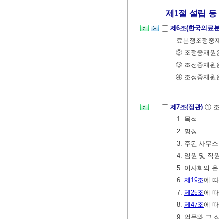
제1절 설립 등
제6조(한국의료
료분쟁조정중재원
② 조정중재원은
③ 조정중재원
④ 조정중재원
제7조(정관)
① 
1. 목적
2. 명칭
3. 주된 사무
4. 임원 및 직
5. 이사회의 
6.
제19조
에 
7.
제25조
에 
8.
제47조
에 
9. 업무와 그