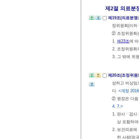
제2절 의료분쟁
제19조(의료분
정위원회(이하 
② 조정위원회는
1.
제23조
에 
2. 조정위원회
3. 그 밖에 
제20조(조정위원
성하고 비상임으
다.
<개정 2016.
② 원장은 다음
4. 7.>
1. 판사ㆍ검사
상 포함하여
2. 보건의료
한 사람(외