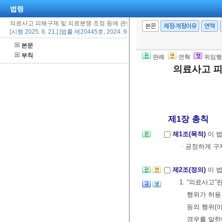
법령
의료사고 피해구제 및 의료분쟁 조정 등에 관한 법률
본문
제정·개정이유
연혁
[시행 2025. 6. 21.] [법률 제20445호, 2024. 9. 20., 타법개정]
본문
부칙
판례
연혁
위임행
의료사고 피
제1장 총칙
제1조(목적)
이 
ㆍ공정하게 구
제2조(정의)
이 
1. “의료사고”
행위가 허용
등의 행위(
경우를 말한