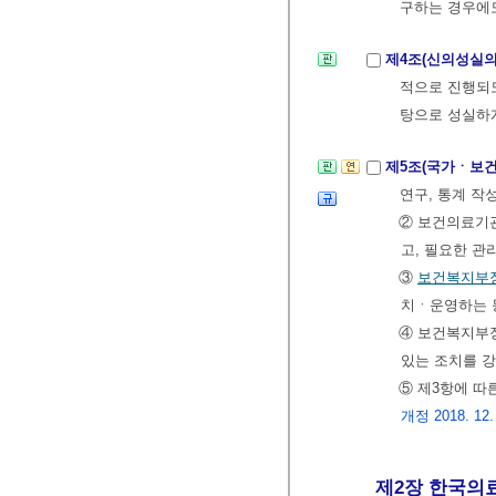
구하는 경우에
제4조(신의성실의
적으로 진행되도
탕으로 성실하게
제5조(국가ㆍ보
연구, 통계 작
② 보건의료기관
고, 필요한 관
③
보건복지부
치ㆍ운영하는 등
④ 보건복지부
있는 조치를 강
⑤ 제3항에 따
개정 2018. 12.
제2장 한국의료