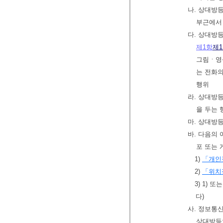
나. 상대방등
부근에서
다. 상대방
제1항
제
그림ㆍ영
는 전화
행위
라. 상대방
을 두는 
마. 상대방
바. 다음의
포 또는 
1)
「개인
2)
「위치
3) 1)
다)
사. 정보통
상대방등