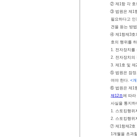
② 제1항 각 
③ 법원은 제1
필요하다고 인정
견을 듣는 방법
④ 제1항제3호
호의 행위를 
1. 전자장치
2. 전자장치의
3. 제1호 및
⑤ 법원은 잠정
여야 한다.
<개정
⑥ 법원은 제1
제12조
에 따라
사실을 통지하
1. 스토킹행위
2. 스토킹행
⑦ 제1항제2호
1개월을 초과할