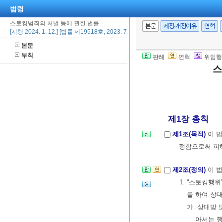
법령
스토킹범죄의 처벌 등에 관한 법률
본문
제정·개정이유
연혁
[시행 2024. 1. 12.] [법률 제19518호, 2023. 7. 11., 일부개정]
본문
부칙
판례
연혁
위임행
스
제1장 총칙
제1조(목적)
이 
정함으로써 피
제2조(정의)
이 
1. “스토킹행
를 하여 상
가. 상대방
아서는 