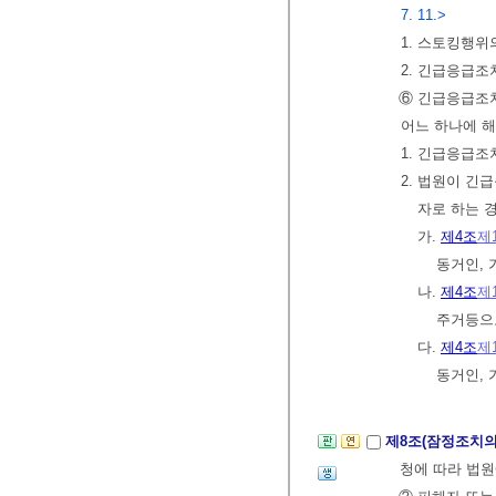
7. 11.>
1. 스토킹행위
2. 긴급응급조
⑥ 긴급응급조치
어느 하나에 해
1. 긴급응급조
2. 법원이 긴
자로 하는 
가.
제4조
제
동거인,
나.
제4조
제
주거등으
다.
제4조
제
동거인,
제8조(잠정조치의
청에 따라 법