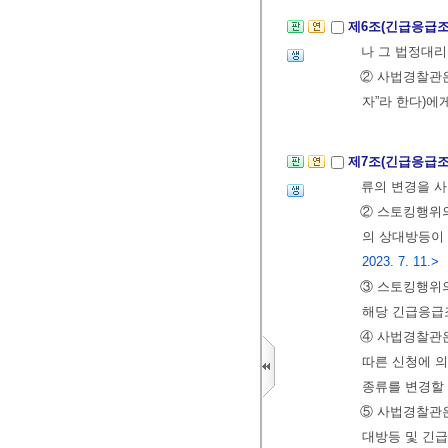
제6조(긴급응급조
나 그 법정대
② 사법경찰관
자”라 한다)에
제7조(긴급응급조
류의 변경을 사
② 스토킹행위
의 상대방등이
2023. 7. 11.>
③ 스토킹행위
해당 긴급응급조
④ 사법경찰관은
따른 신청에 
종류를 변경할 
⑤ 사법경찰관
대방등 및 긴급