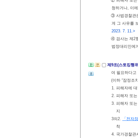
② 피해자 또는
청하거나, 이에
③ 사법경찰관은
게 그 사유를 
2023. 7. 11.>
④ 검사는 제2
법정대리인에게
제9조(스토킹행위
여 필요하다고
(이하 “잠정조치
1. 피해자에 
2. 피해자 또
3. 피해자 또
지
3의2.
「전자장
착
4. 국가경찰관