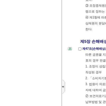
③ 조정중재원
령으로 정하는 
④ 제1항에 따
상재원의 분담비
한다.
제5장 손해배상
제47조(손해배상
따른 금원을 지
호의 경우 판결
1. 조정이 성
작성된 경우
2. 「소비자기
3. 법원이 의
자에 대하여 
② 보건의료기
납부방법 및 관