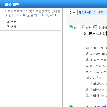
제35조(배상금의
법령(연혁)
생명ㆍ신체 및 
의료사고 피해구제 및 의료분쟁 조정 등에 관한 법률
본문
제정·개정이유
연혁
을 고려하여 
[시행 2012. 4. 8.] [법률 제10566호, 2011. 4. 7., 제정]
본문
제36조(조정결과
부칙
판례
연혁
위임행
일 이내에 신
의료사고 피
② 제1항에 따
중재원에 통보하
③ 조정은 제2
④ 제3항에 따
⑤ 원장은 분쟁
의료기관이 사용
에게 그와 같은
하여야 한다.
1. 「약사법」
2. 「의료기기
3. 「혈액관리
제37조(조정절차