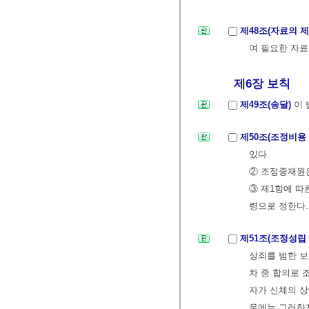
제48조(자료의 
여 필요한 자료
제6장 보칙
제49조(송달)
이 
제50조(조정비용
있다.
② 조정중재원은
③ 제1항에 따
령으로 정한다.
제51조(조정성립
상죄를 범한 보
차 중 합의로 
자가 신체의 상
우에는 그러하