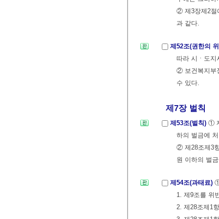
② 제3장제2절
과 같다.
제52조(권한의 위
따라 시ㆍ도지
② 보건복지부
수 있다.
제7장 벌칙
제53조(벌칙)
① 
하의 벌금에 처
② 제28조제3
원 이하의 벌금
제54조(과태료)
1. 제9조를 
2. 제28조제