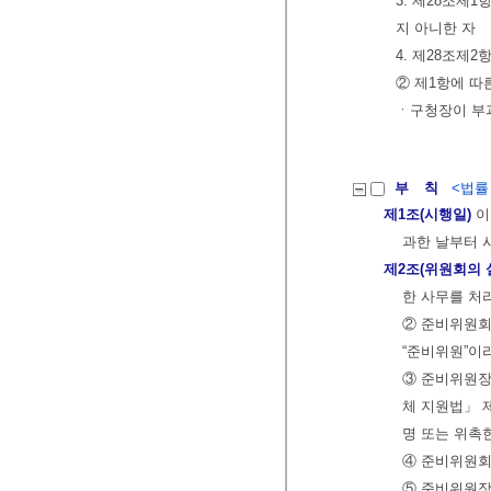
3. 제28조제
지 아니한 자
4. 제28조제
② 제1항에 
ㆍ구청장이 부
부 칙
<법률 제
제1조(시행일)
이
과한 날부터 
제2조(위원회의 
한 사무를 처
② 준비위원회
“준비위원”이
③ 준비위원장
체 지원법」 
명 또는 위촉
④ 준비위원회
⑤ 준비위원장