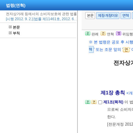
법령(연혁)
전자상거래 등에서의 소비자보호에 관한 법률
본문
제정·개정이유
연혁
[시행 2012. 9. 2.] [법률 제11461호, 2012. 6. 1., 타법개정]
본문
부칙
판례
연혁
위임행
※ 본 법령은 공포 후 시
혁
' 또는 조문 앞의 '
'
전자상
제1장 총칙
<개정
제1조(목적)
이 
으로써 소비자
한다.
[전문개정 2012.