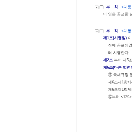
부 칙
<대통령
이 영은 공포한 
부 칙
<대통령
제1조(시행일)
이
전에 공포되었
터 시행한다.
제2조
부터 제5
제6조(다른 법령
㊶ 국새규정 
제6조제1항제
제6조제1항제5
㊷부터 <129