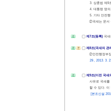
3. 상훈법 제
4. 대통령 
5. 기타 안
②국새는 문서 
제7조(등록)
국새
제8조(국새의 관
②안전행정부장
29., 2013. 3. 2
제9조(이전 국새
사유로 국새를 
할 수 있다. 
[본조신설 2010.