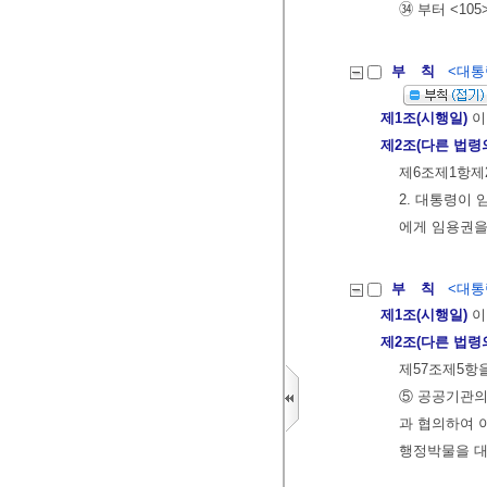
㉞ 부터 <105
부 칙
<대통령
제1조(시행일)
이
제2조(다른 법령
제6조제1항제
2. 대통령이
에게 임용권을
부 칙
<대통령
제1조(시행일)
이
제2조(다른 법령
제57조제5항
⑤ 공공기관의
과 협의하여 
행정박물을 대