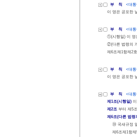
부 칙
<대통령
이 영은 공포한 
부 칙
<대통령
①(시행일) 이 
②(다른 법령의 
제6조제1항제2호
부 칙
<대통령
이 영은 공포한 
부 칙
<대통령
제1조(시행일)
이
제2조
부터 제5
제6조(다른 법령
㉝ 국새규정 
제6조제1항제