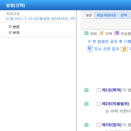
법령(연혁)
국새규정
본문
제정·개정이유
연혁
[시행 2013. 3. 23.] [대통령령 제24425호, 2013. 3. 23., 타법개정]
본문
부칙
판례
연혁
위임행
※ 본 법령은 공포 후 시
혁
' 또는 조문 앞의 '
'
제1조(목적)
이 
제2조(적용범위)
는 바에 의한다
제3조(정의)
이 