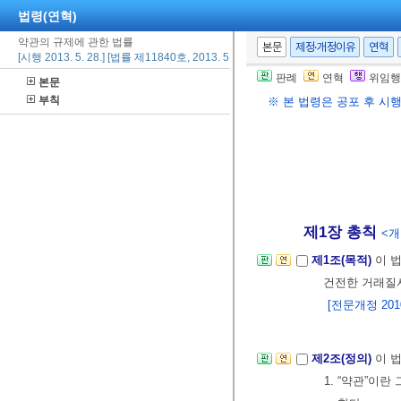
법령(연혁)
약관의 규제에 관한 법률
본문
제정·개정이유
연혁
[시행 2013. 5. 28.] [법률 제11840호, 2013. 5. 28., 일부개정]
판례
연혁
위임행
본문
부칙
※ 본 법령은 공포 후 시
제1장 총칙
<개정
제1조(목적)
이 
건전한 거래질서
[전문개정 2010.
제2조(정의)
이 
1. “약관”이