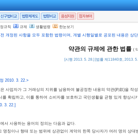
신구법비교
법령체계도
법령비교
음성지원
점자뷰어
정규칙
규제
생활법령
한눈보기
행전 개정된 사항을 모두 포함한 법령이며, 개별 시행일별로 공포된 내용은 상단 
약관의 규제에 관한 법률
( 
[시행 2013. 5. 28.] [법률 제11840호, 2013. 
 2010. 3. 22.>
법은 사업자가 그 거래상의 지위를 남용하여 불공정한 내용의 약관(約款)을 
를 확립하고, 이를 통하여 소비자를 보호하고 국민생활을 균형 있게 향상시키
 3. 22.]
법에서 사용하는 용어의 정의는 다음과 같다.
란 그 명칭이나 형태 또는 범위에 상관없이 계약의 한쪽 당사자가 여러 명의 상