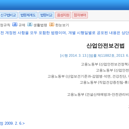
신구법비교
법령체계도
법령비교
음성지원
점자뷰어
정규칙
규제
생활법령
한눈보기
행전 개정된 사항을 모두 포함한 법령이며, 개별 시행일별로 공포된 내용은 상단 
산업안전보건법
[시행 2014. 3. 13.] [법률 제11882호, 2013. 
고용노동부
(
산업안전보건정책과-
고용노동부
(
산업안전
고용노동부
(
산업보건기준과-감염병·석면, 건강진단,
고용노동부
(
직업건강증진팀-휴게
고용노동부
(
건설산재예방과-안전관리비·
 2009. 2. 6.>