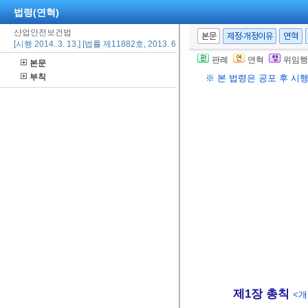
법령(연혁)
산업안전보건법
본문
제정·개정이유
연혁
[시행 2014. 3. 13.] [법률 제11882호, 2013. 6. 12., 일부개정]
판례
연혁
위임행
본문
부칙
※ 본 법령은 공포 후 시
제1장 총칙
<개정