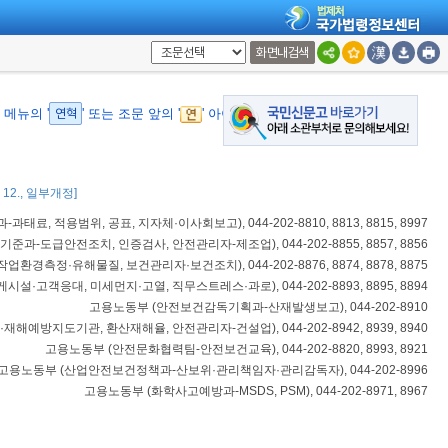
화면내검색
메뉴의 '
연혁
' 또는 조문 앞의 '
' 아이콘을 통해 확인할 수 있습니다.
6. 12., 일부개정]
과태료, 적용범위, 공표, 지자체·이사회보고
), 044-202-8810, 8813, 8815, 8997
기준과-도급안전조치, 인증검사, 안전관리자-제조업
), 044-202-8855, 8857, 8856
 작업환경측정·유해물질, 보건관리자·보건조치
), 044-202-8876, 8874, 8878, 8875
시설·고객응대, 미세먼지·고열, 직무스트레스·과로
), 044-202-8893, 8895, 8894
고용노동부
(
안전보건감독기획과-산재발생보고
), 044-202-8910
재해예방지도기관, 환산재해율, 안전관리자-건설업
), 044-202-8942, 8939, 8940
고용노동부
(
안전문화협력팀-안전보건교육
), 044-202-8820, 8993, 8921
고용노동부
(
산업안전보건정책과-산보위·관리책임자·관리감독자
), 044-202-8996
고용노동부
(
화학사고예방과-MSDS, PSM
), 044-202-8971, 8967