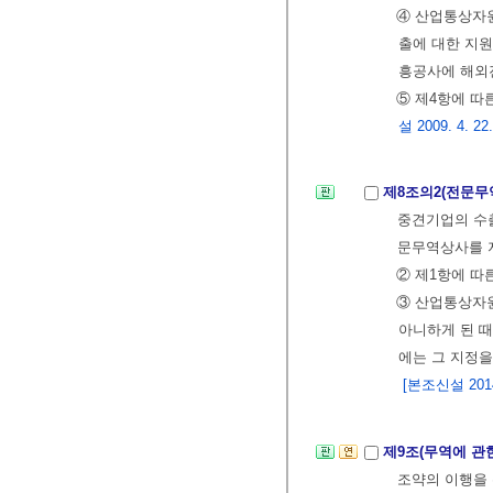
④ 산업통상자
출에 대한 지
흥공사에 해외
⑤ 제4항에 따
설 2009. 4. 22
제8조의2(전문무
중견기업의 수
문무역상사를 지
② 제1항에 따
③ 산업통상자
아니하게 된 때
에는 그 지정을
[본조신설 2014.
제9조(무역에 관
조약의 이행을 