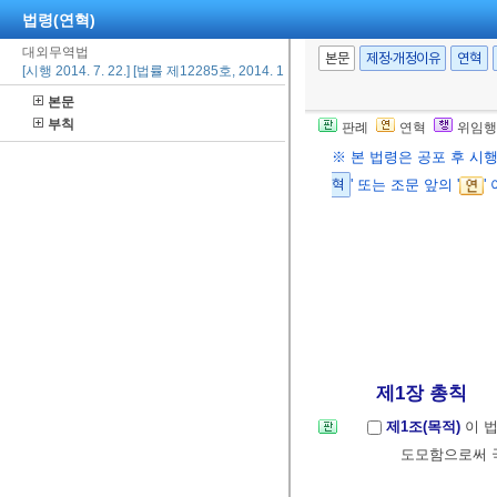
법령(연혁)
대외무역법
본문
제정·개정이유
연혁
[시행 2014. 7. 22.] [법률 제12285호, 2014. 1. 21., 일부개정]
본문
부칙
판례
연혁
위임행
※ 본 법령은 공포 후 시
혁
' 또는 조문 앞의 '
'
제1장 총칙
제1조(목적)
이 
도모함으로써 