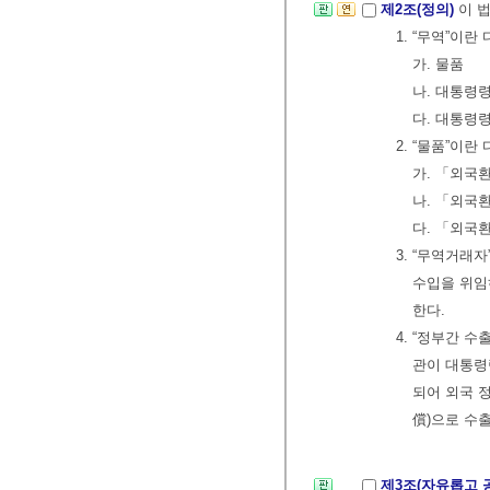
제2조(정의)
이 
1. “무역”이
가. 물품
나. 대통령
다. 대통령
2. “물품”이란
가. 「외국
나. 「외국
다. 「외국
3. “무역거래
수입을 위임
한다.
4. “정부간 
관이 대통령
되어 외국 
償)으로 수
제3조(자유롭고 