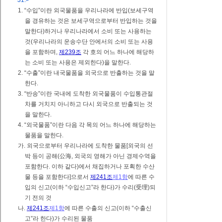
31.>
1. “수입”이란 외국물품을 우리나라에 반입(보세구역
을 경유하는 것은 보세구역으로부터 반입하는 것을
말한다)하거나 우리나라에서 소비 또는 사용하는
것(우리나라의 운송수단 안에서의 소비 또는 사용
을 포함하며,
제239조
각 호의 어느 하나에 해당하
는 소비 또는 사용은 제외한다)을 말한다.
2. “수출”이란 내국물품을 외국으로 반출하는 것을 말
한다.
3. “반송”이란 국내에 도착한 외국물품이 수입통관절
차를 거치지 아니하고 다시 외국으로 반출되는 것
을 말한다.
4. “외국물품”이란 다음 각 목의 어느 하나에 해당하는
물품을 말한다.
가. 외국으로부터 우리나라에 도착한 물품[외국의 선
박 등이 공해(公海, 외국의 영해가 아닌 경제수역을
포함한다. 이하 같다)에서 채집하거나 포획한 수산
물 등을 포함한다]으로서
제241조
제1항
에 따른 수
입의 신고(이하 “수입신고”라 한다)가 수리(受理)되
기 전의 것
나.
제241조
제1항
에 따른 수출의 신고(이하 “수출신
고”라 한다)가 수리된 물품