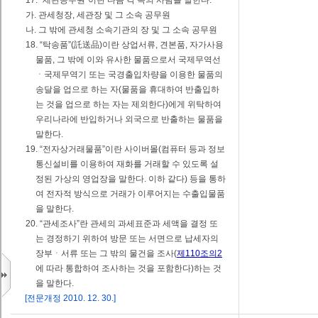
17. “세관공무원”이란 다음 각 목의 사람을 말한다.
가. 관세청장, 세관장 및 그 소속 공무원
나. 그 밖에 관세청 소속기관의 장 및 그 소속 공무원
18. “탁송품”(託送品)이란 상업서류, 견본품, 자가사용
물품, 그 밖에 이와 유사한 물품으로서 국제무역선
ㆍ국제무역기 또는 국경출입차량을 이용한 물품의
송달을 업으로 하는 자(물품을 휴대하여 반출입하
는 것을 업으로 하는 자는 제외한다)에게 위탁하여
우리나라에 반입하거나 외국으로 반출하는 물품을
말한다.
19. “전자상거래물품”이란 사이버몰(컴퓨터 등과 정보
통신설비를 이용하여 재화를 거래할 수 있도록 설
정된 가상의 영업장을 말한다. 이하 같다) 등을 통하
여 전자적 방식으로 거래가 이루어지는 수출입물품
을 말한다.
20. “관세조사”란 관세의 과세표준과 세액을 결정 또
는 경정하기 위하여 방문 또는 서면으로 납세자의
장부ㆍ서류 또는 그 밖의 물건을 조사(
제110조의2
에 따라 통합하여 조사하는 것을 포함한다)하는 것
을 말한다.
[전문개정 2010. 12. 30.]