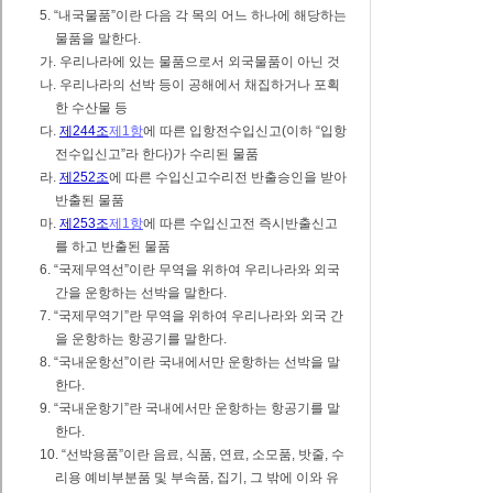
5. “내국물품”이란 다음 각 목의 어느 하나에 해당하는
물품을 말한다.
가. 우리나라에 있는 물품으로서 외국물품이 아닌 것
나. 우리나라의 선박 등이 공해에서 채집하거나 포획
한 수산물 등
다.
제244조
제1항
에 따른 입항전수입신고(이하 “입항
전수입신고”라 한다)가 수리된 물품
라.
제252조
에 따른 수입신고수리전 반출승인을 받아
반출된 물품
마.
제253조
제1항
에 따른 수입신고전 즉시반출신고
를 하고 반출된 물품
6. “국제무역선”이란 무역을 위하여 우리나라와 외국
간을 운항하는 선박을 말한다.
7. “국제무역기”란 무역을 위하여 우리나라와 외국 간
을 운항하는 항공기를 말한다.
8. “국내운항선”이란 국내에서만 운항하는 선박을 말
한다.
9. “국내운항기”란 국내에서만 운항하는 항공기를 말
한다.
10. “선박용품”이란 음료, 식품, 연료, 소모품, 밧줄, 수
리용 예비부분품 및 부속품, 집기, 그 밖에 이와 유