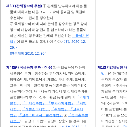
제3조(관세징수의 우선)
① 관세를 납부하여야 하는 물
품에 대하여는 다른 조세, 그 밖의 공과금 및 채권에
우선하여 그 관세를 징수한다.
② 국세징수의 예에 따라 관세를 징수하는 경우 강제
징수의 대상이 해당 관세를 납부하여야 하는 물품이
아닌 재산인 경우에는 관세의 우선순위는
「국세기본
법」
에 따른 국세와 동일하게 한다.
<개정 2020. 12.
29.>
[전문개정 2010. 12. 30.]
제4조(내국세등의 부과ㆍ징수)
① 수입물품에 대하여
제1조의2(체납된 
세관장이 부과ㆍ징수하는 부가가치세, 지방소비세,
법」
(이하 “법”
담배소비세, 지방교육세, 개별소비세, 주세, 교육세,
무자의 주소지(법
교통ㆍ에너지ㆍ환경세 및 농어촌특별세(이하 “내국
본점이나 주사무
세등”이라 하되, 내국세등의 가산세 및 강제징수비를
체납된 부가가치세
포함한다)의 부과ㆍ징수ㆍ환급 등에 관하여
「국세기
육세, 교통ㆍ에
본법」
,
「국세징수법」
,
「부가가치세법」
,
「지방
“내국세등”이라 
세법」
,
「개별소비세법」
,
「주세법」
,
「교육세
비를 포함한다)를
법」
,
「교통ㆍ에너지ㆍ환경세법」
및
「농어촌특별
각 호의 모든 요건
세법」
의 규정과 이 법의 규정이 상충되는 경우에는
이의신청ㆍ심사청