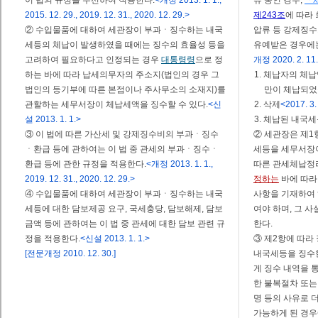
이 법의 규정을 우선하여 적용한다.
<개정 2013. 1. 1.,
류 중인 경우,
「
2015. 12. 29., 2019. 12. 31., 2020. 12. 29.>
제243조
에 따라
② 수입물품에 대하여 세관장이 부과ㆍ징수하는 내국
압류 등 강제징수
세등의 체납이 발생하였을 때에는 징수의 효율성 등을
유예받은 경우에는
고려하여 필요하다고 인정되는 경우
대통령령
으로 정
개정 2020. 2. 11.,
하는 바에 따라 납세의무자의 주소지(법인의 경우 그
1. 체납자의 체
법인의 등기부에 따른 본점이나 주사무소의 소재지)를
만이 체납되었
관할하는 세무서장이 체납세액을 징수할 수 있다.
<신
2. 삭제
<2017. 3.
설 2013. 1. 1.>
3. 체납된 내국
③ 이 법에 따른 가산세 및 강제징수비의 부과ㆍ징수
② 세관장은 제1
ㆍ환급 등에 관하여는 이 법 중 관세의 부과ㆍ징수ㆍ
세등을 세무서장
환급 등에 관한 규정을 적용한다.
<개정 2013. 1. 1.,
따른 관세체납정
2019. 12. 31., 2020. 12. 29.>
정하는
바에 따라
④ 수입물품에 대하여 세관장이 부과ㆍ징수하는 내국
사항을 기재하여
세등에 대한 담보제공 요구, 국세충당, 담보해제, 담보
여야 하며, 그 
금액 등에 관하여는 이 법 중 관세에 대한 담보 관련 규
한다.
정을 적용한다.
<신설 2013. 1. 1.>
③ 제2항에 따라
[전문개정 2010. 12. 30.]
내국세등을 징수
게 징수 내역을 
한 불복절차 또는
명 등의 사유로 
가능하게 된 경우