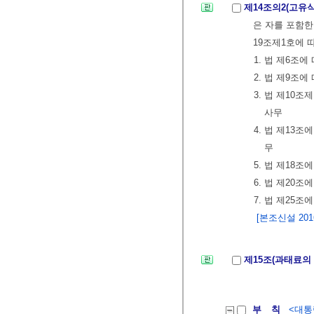
제14조의2(고유
은 자를 포함한
19조제1호에 
1. 법 제6조
2. 법 제9조
3. 법 제10
사무
4. 법 제13
무
5. 법 제18
6. 법 제20
7. 법 제25조
[본조신설 2016.
제15조(과태료의
부 칙
<대통령