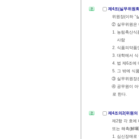
제4조(실무위원회
위원장(이하 “
② 실무위원은 
1. 농림축산식
사람
2. 식품의약품
3. 대학에서
4. 법 제6조
5. 그 밖에 
③ 실무위원장
④ 공무원이 아
로 한다.
제4조의2(위원의
제2항 각 호에
또는 해촉(解囑)
1. 심신장애로