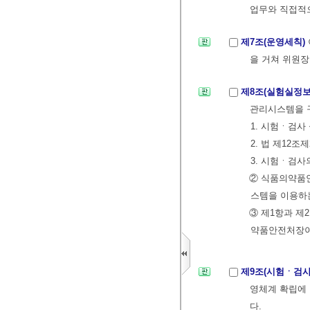
업무와 직접적
제7조(운영세칙)
을 거쳐 위원장
제8조(실험실정
관리시스템을 구
1. 시험ㆍ검사
2. 법 제12
3. 시험ㆍ검사
② 식품의약품
스템을 이용하
③ 제1항과 
약품안전처장이
제9조(시험ㆍ검사
영체계 확립에
다.