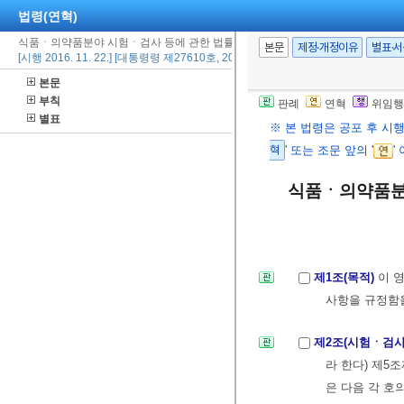
법령(연혁)
식품ㆍ의약품분야 시험ㆍ검사 등에 관한 법률 시행령
본문
제정·개정이유
별표·
[시행 2016. 11. 22.] [대통령령 제27610호, 2016. 11. 22., 일부개정]
본문
부칙
판례
연혁
위임행
별표
※ 본 법령은 공포 후 시
혁
' 또는 조문 앞의 '
'
식품ㆍ의약품분
제1조(목적)
이 
사항을 규정함
제2조(시험ㆍ검
라 한다) 제5
은 다음 각 