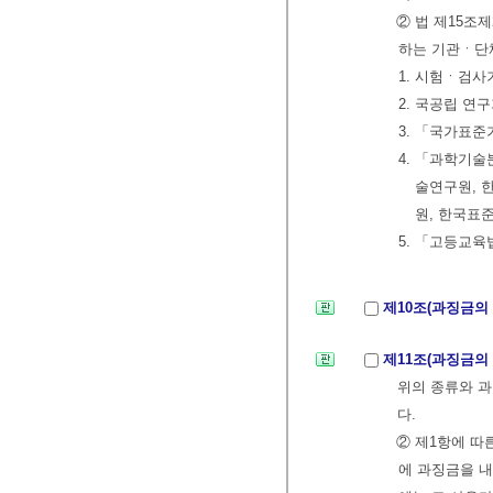
② 법 제15조
하는 기관ㆍ단체
1. 시험ㆍ검사
2. 국공립 연
3. 「국가표준
4. 「과학기
술연구원, 
원, 한국표
5. 「고등교육
제10조(과징금의
제11조(과징금의
위의 종류와 과
다.
② 제1항에 따
에 과징금을 내