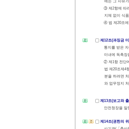
에는 그 사유가
③ 제2항에 따
지체 없이 식
④ 법 제20조
제12조(과징금 
통지를 받은 자
이내에 독촉장을
② 제1항 전단
법 제20조제4
분을 하려면 처
와 업무정지 처
제13조(보고와 출
안전청장을 말
제14조(권한의 
사기관(「축산물