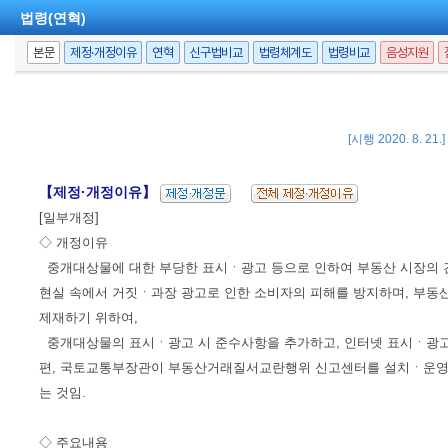
법령(연혁)
본문
제정·개정이유
연혁
신구법비교
법령체계도
법령비교
음성지원
[시행 2020. 8. 21
【제정·개정이유】
[일부개정]
◇ 개정이유
중개대상물에 대한 부당한 표시ㆍ광고 등으로 인하여 부동산 시장의 건
현실 속에서 거짓ㆍ과장 광고로 인한 소비자의 피해를 방지하며, 부동
제재하기 위하여,
중개대상물의 표시ㆍ광고 시 준수사항을 추가하고, 인터넷 표시ㆍ광고 
편, 국토교통부장관이 부동산거래질서교란행위 신고센터를 설치ㆍ운영할
는 것임.
◇ 주요내용