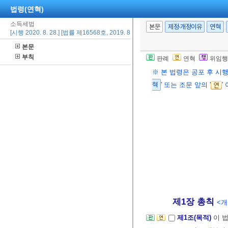
법령(연혁)
소득세법
본문
제정·개정이유
연혁
[시행 2020. 8. 28.] [법률 제16568호, 2019. 8. 27., 타법개정]
본문
부칙
판례
연혁
위임행
※ 본 법령은 공포 후 시
혁
' 또는 조문 앞의 '
'
제1장 총칙
<개정
제1조(목적)
이 