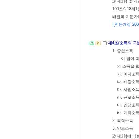
③ 제1항 및 
100조의18제
배일의 지분가
[전문개정 2009.
제4조(소득의 구
1. 종합소득
이 법에 따
의 소득을 
가. 이자소
나. 배당소
다. 사업소
라. 근로소
마. 연금소
바. 기타소
2. 퇴직소득
3. 양도소득
② 제1항에 따