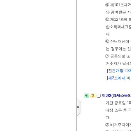
④ 제101조제
와 증여받은 자
⑤ 제127조에
합소득과세표준
다.
⑥ 신탁재산에
는 경우에는 신
⑦ 공동으로 소
거주자가 납세
[전문개정 2009.
[제2조에서 이동 <
제3조(과세소득의
기간 종료일 1
대상 소득 중 
다.
② 비거주자에