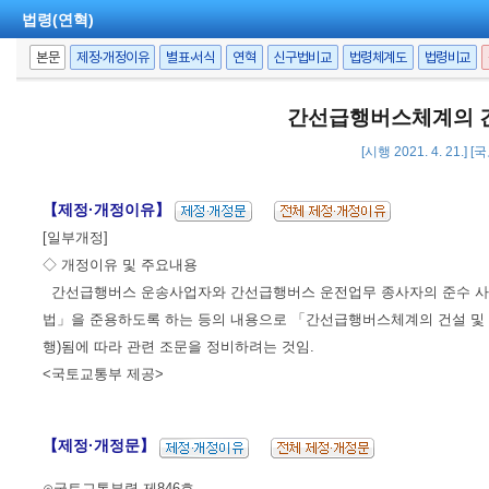
법령(연혁)
본문
제정·개정이유
별표·서식
연혁
신구법비교
법령체계도
법령비교
간선급행버스체계의 건
[시행 2021. 4. 21.]
【제정·개정이유】
[일부개정]
◇ 개정이유 및 주요내용
간선급행버스 운송사업자와 간선급행버스 운전업무 종사자의 준수 사항
법」을 준용하도록 하는 등의 내용으로 「간선급행버스체계의 건설 및 운영에 관한 특
행)됨에 따라 관련 조문을 정비하려는 것임.
<국토교통부 제공>
【제정·개정문】
⊙국토교통부령 제846호