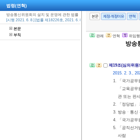
법령(연혁)
⑤ 심의위원의 
방송통신위원회의 설치 및 운영에 관한 법률
에 위촉되는 
본문
제정·개정이유
연혁
[시행 2021. 6. 8.] [법률 제18226호, 2021. 6. 8., 일부개정]
9.>
본문
⑥ 심의위원장이
부칙
판례
연혁
위임행
위원 순으로 그
방송
⑦ 심의위원회의
제19조(심의위원
2015. 2. 3., 20
1. 「국가공무
「교육공무원
관 또는 판
2. 「정당법」
3. 방송ㆍ통신
4. 「국가공무
5. 「공직선거
사람