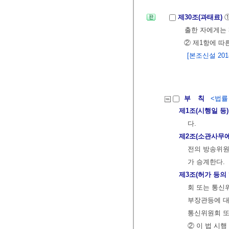
제30조(과태료)
출한 자에게는 
② 제1항에 따
[본조신설 2018.
부 칙
<법률 제
제1조(시행일 등)
다.
제2조(소관사무에
전의 방송위
가 승계한다.
제3조(허가 등의
회 또는 통신
부장관등에 대
통신위원회 또
② 이 법 시