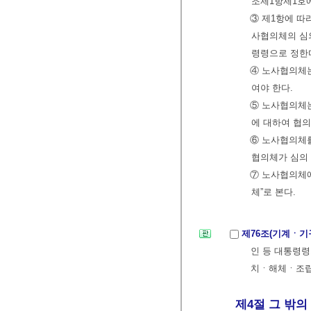
조제1항제1호에
③ 제1항에 따
사협의체의 심
령령으로 정한
④ 노사협의체
여야 한다.
⑤ 노사협의체
에 대하여 협의
⑥ 노사협의체
협의체가 심의
⑦ 노사협의체에
체”로 본다.
제76조(기계ㆍ기
인 등 대통령령
치ㆍ해체ㆍ조립
제4절 그 밖의 