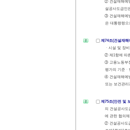
② 건설재해예
설공사도급인은
③ 건설재해예방
은 대통령령으
제74조(건설재
ㆍ시설 및 장비
② 제1항에 따
③ 고용노동부장
평가의 기준ㆍ
④ 건설재해예방
또는 보건관리
제75조(안전 및
의 건설공사도
에 관한 협의체
② 건설공사도