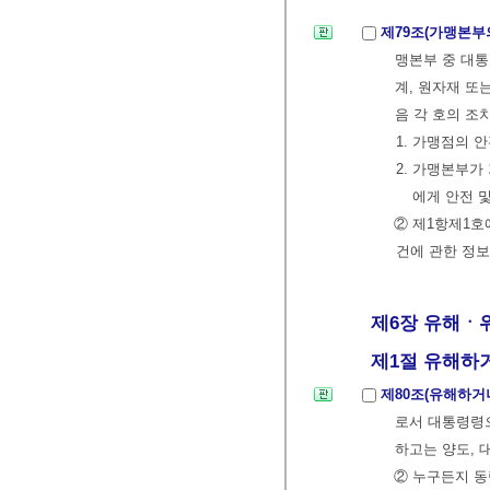
제79조(가맹본부
맹본부 중 대
계, 원자재 또
음 각 호의 조
1. 가맹점의 
2. 가맹본부
에게 안전 
② 제1항제1호
건에 관한 정보
제6장 유해ㆍ위험
제1절 유해하거나
제80조(유해하거
로서 대통령령
하고는 양도, 
② 누구든지 