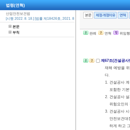
명령을 위반하면
법령(연혁)
인은 정당한 사
산업안전보건법
본문
제정·개정이유
연혁
② 도급인은 제
[시행 2022. 8. 18.] [법률 제18426호, 2021. 8. 17., 일부개정]
관련하여 이 법
본문
부칙
할 수 있다. 
판례
연혁
위임행
제3절 건설업 등
제67조(건설공사
재해 예방을 위
다.
1. 건설공사
포함한 기본
2. 건설공사 
위험요인의 
3. 건설공사
안전보건대장
하게 하고 