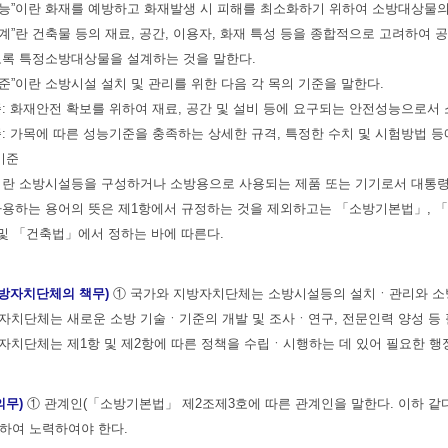
성능”이란 화재를 예방하고 화재발생 시 피해를 최소화하기 위하여 소방대상물의
설계”란 건축물 등의 재료, 공간, 이용자, 화재 특성 등을 종합적으로 고려하
도록 특정소방대상물을 설계하는 것을 말한다.
기준”이란 소방시설 설치 및 관리를 위한 다음 각 목의 기준을 말한다.
준: 화재안전 확보를 위하여 재료, 공간 및 설비 등에 요구되는 안전성능으로서
준: 가목에 따른 성능기준을 충족하는 상세한 규격, 특정한 수치 및 시험방법
기준
”이란 소방시설등을 구성하거나 소방용으로 사용되는 제품 또는 기기로서 대통
사용하는 용어의 뜻은 제1항에서 규정하는 것을 제외하고는 「소방기본법」, 
및 「건축법」에서 정하는 바에 따른다.
지방자치단체의 책무)
① 국가와 지방자치단체는 소방시설등의 설치ㆍ관리와 소방
자치단체는 새로운 소방 기술ㆍ기준의 개발 및 조사ㆍ연구, 전문인력 양성 등 
자치단체는 제1항 및 제2항에 따른 정책을 수립ㆍ시행하는 데 있어 필요한 행
의무)
① 관계인(「소방기본법」 제2조제3호에 따른 관계인을 말한다. 이하 
하여 노력하여야 한다.