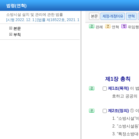
법령(연혁)
소방시설 설치 및 관리에 관한 법률
본문
제정·개정이유
연혁
[시행 2022. 12. 1.] [법률 제18522호, 2021. 11. 30., 전부개정]
판례
연혁
위임행
본문
부칙
제1장 총칙
제1조(목적)
이 
호하고 공공의 
제2조(정의)
① 
1. “소방시설
2. “소방시설
3. “특정소