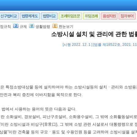
신구법비교
법령체계도
법령비교
조례위임조문
위임조례
음성지원
점자뷰어
정규칙
규제
생활법령
한눈보기
소방시설 설치 및 관리에 관한 법
[시행 2022. 12. 1.] [법률 제18522호, 2021. 1
법은 특정소방대상물 등에 설치하여야 하는 소방시설등의 설치ㆍ관리와 소방용
안전과 복리 증진에 이바지함을 목적으로 한다.
이 법에서 사용하는 용어의 뜻은 다음과 같다.
”이란 소화설비, 경보설비, 피난구조설비, 소화용수설비, 그 밖에 소화활동설비
등”이란 소방시설과 비상구(非常口), 그 밖에 소방 관련 시설로서 대통령령으로 
방대상물”이란 건축물 등의 규모ㆍ용도 및 수용인원 등을 고려하여 소방시설을 