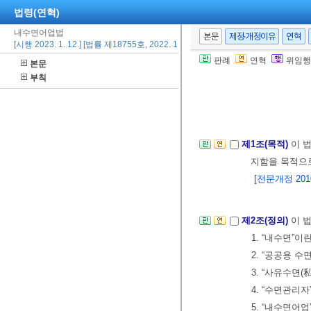
법령(연혁)
내수면어업법
본문
제정·개정이유
연혁
[시행 2023. 1. 12.] [법률 제18755호, 2022. 1. 11., 타법개정]
판례
연혁
위임행
본문
부칙
제1조(목적)
이 
지함을 목적으로
[전문개정 2010.
제2조(정의)
이 
1. “내수면”
2. “공공용 
3. “사유수면
4. “수면관리
5. “내수면어