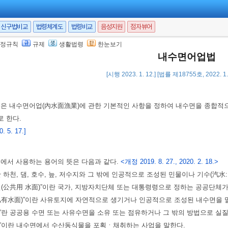
신구법비교
법령체계도
법령비교
음성지원
점자뷰어
정규칙
규제
생활법령
한눈보기
내수면어업법
[시행 2023. 1. 12.] [법률 제18755호, 2022. 
법은 내수면어업(內水面漁業)에 관한 기본적인 사항을 정하여 내수면을 종합
 한다.
 5. 17.]
법에서 사용하는 용어의 뜻은 다음과 같다.
<개정 2019. 8. 27., 2020. 2. 18.>
이란 하천, 댐, 호수, 늪, 저수지와 그 밖에 인공적으로 조성된 민물이나 기수(汽
수면(公共用 水面)”이란 국가, 지방자치단체 또는 대통령령으로 정하는 공공단체
(私有水面)”이란 사유토지에 자연적으로 생기거나 인공적으로 조성된 내수면을 
자”란 공공용 수면 또는 사유수면을 소유 또는 점유하거나 그 밖의 방법으로 실
업”이란 내수면에서 수산동식물을 포획ㆍ채취하는 사업을 말한다.