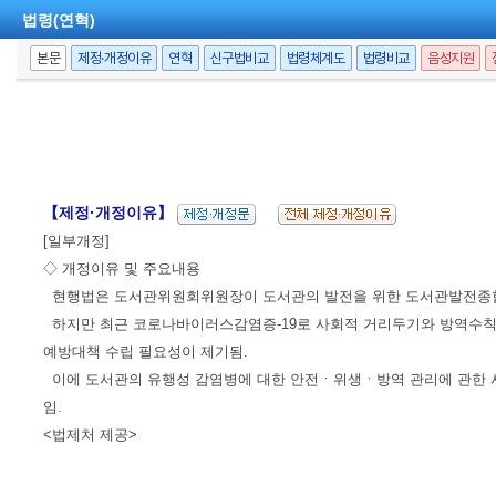
법령(연혁)
본문
제정·개정이유
연혁
신구법비교
법령체계도
법령비교
음성지원
【제정·개정이유】
[일부개정]
◇ 개정이유 및 주요내용
현행법은 도서관위원회위원장이 도서관의 발전을 위한 도서관발전종합
하지만 최근 코로나바이러스감염증-19로 사회적 거리두기와 방역수칙이
예방대책 수립 필요성이 제기됨.
이에 도서관의 유행성 감염병에 대한 안전ㆍ위생ㆍ방역 관리에 관한 
임.
<법제처 제공>