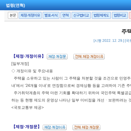
법령(연혁)
본문
제정·개정이유
별표·서식
연혁
신구법비교
법령체계도
법령비교
주택
[시행 2022. 12. 29.]
【제정·개정이유】
[일부개정]
◇ 개정이유 및 주요내용
주택을 소유하고 있는 사람이 그 주택을 처분할 것을 조건으로 민영주
내’에서 ‘24개월 이내’로 연장함으로써 경제상황 등을 고려하여 기존 
주거취약계층의 주택 마련 기회를 확대하기 위하여 국민주택 특별공급의
하는 등 현행 제도의 운영상 나타난 일부 미비점을 개선ㆍ보완하려는 것
<국토교통부 제공>
【제정·개정문】