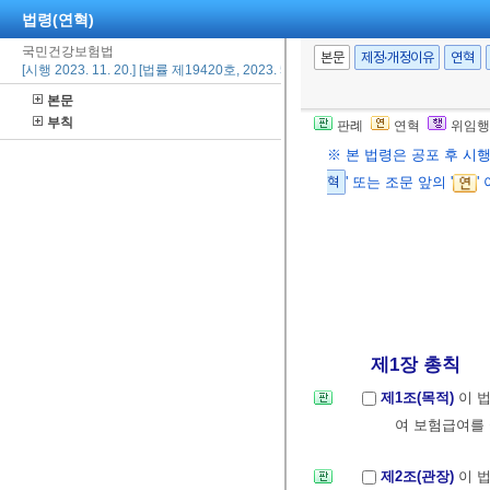
법령(연혁)
국민건강보험법
본문
제정·개정이유
연혁
[시행 2023. 11. 20.] [법률 제19420호, 2023. 5. 19., 일부개정]
본문
부칙
판례
연혁
위임행
※ 본 법령은 공포 후 시
혁
' 또는 조문 앞의 '
'
제1장 총칙
제1조(목적)
이 
여 보험급여를
제2조(관장)
이 