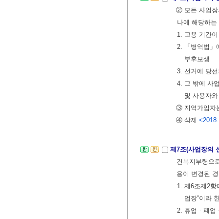
② 모든 사업장
나에 해당하는
1. 고용 기간
2. 「병역법」
부후보생
3. 선거에 당
4. 그 밖에 
및 사용자와
③ 지역가입자
④ 삭제
<2018.
제7조(사업장의 
건복지부령으로
용이 변경된 경
1. 제6조제2
업장”이라 한
2. 휴업ㆍ폐업