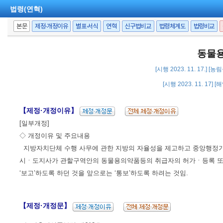
법령(연혁)
본문
제정·개정이유
별표·서식
연혁
신구법비교
법령체계도
법령비교
동물용
[시행 2023. 11. 17.] 
[시행 2023. 11. 17]
【제정·개정이유】
[일부개정]
◇ 개정이유 및 주요내용
지방자치단체 수행 사무에 관한 지방의 자율성을 제고하고 중앙행정기
시ㆍ도지사가 관할구역안의 동물용의약품등의 취급자의 허가ㆍ등록 또
‘보고’하도록 하던 것을 앞으로는 ‘통보’하도록 하려는 것임.
【제정·개정문】