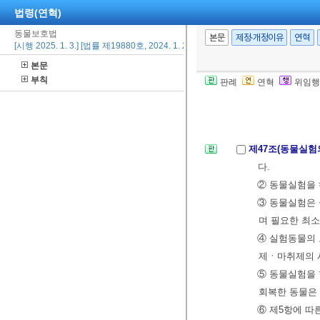
② 제1항에 따
법령(연혁)
기록의 작성ㆍ
동물보호법
본문
제정·개정이유
연혁
③ 동물보호센
[시행 2025. 1. 3.] [법률 제19880호, 2024. 1. 2., 일부개정]
제69조제1항
본문
부칙
에 따른 공설
판례
연혁
위임행
제4장 동물실험
제47조(동물실험
다.
② 동물실험을 
③ 동물실험은 
며 필요한 최소
④ 실험동물의
제ㆍ마취제의 사
⑤ 동물실험을 
회복한 동물은 
⑥ 제5항에 따