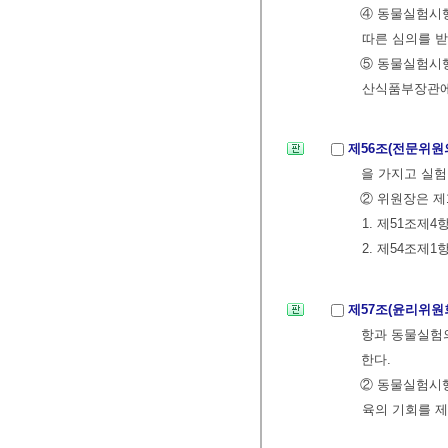
④ 동물실험시행
따른 심의를 받
⑤ 동물실험시행
산식품부장관에
제56조(전문위원
을 가지고 실험
② 위원장은 제
1. 제51조제
2. 제54조제
제57조(윤리위원
항과 동물실험
한다.
② 동물실험시
육의 기회를 제