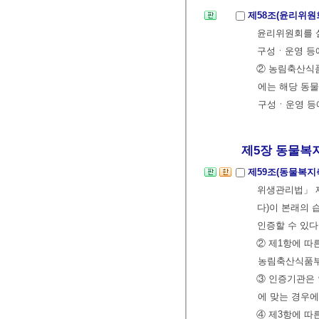
제58조(윤리위원
윤리위원회를 
구성ㆍ운영 등에
② 농림축산식
에는 해당 동
구성ㆍ운영 등에
제5장 동물복지
제59조(동물복지
위생관리법」 
다)이 본래의 
인증할 수 있다
② 제1항에 따
농림축산식품부
③ 인증기관은 
에 맞는 경우에
④ 제3항에 따