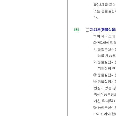
물(사체를 포함
또는 동물실험
다.
제51조(동물실험
하여 제53조에
② 제1항에도 
1. 농림축산
능을 제52
2. 동물실험
위원회의 구
③ 동물실험시
④ 동물실험시
변경이 있는 경
축산식품부령으
거친 후 제53
⑤ 농림축산식
고시하여야 한