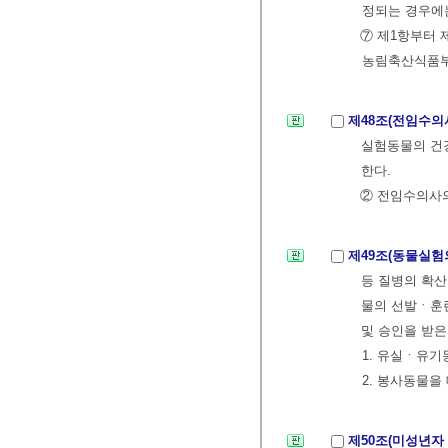
정되는 경우에
⑦ 제1항부터 
농림축산식품부
제48조(전임수의
실험동물의 건강
한다.
② 전임수의사의
제49조(동물실험
등 질병의 확산
물의 선발ㆍ훈
및 승인을 받은
1. 유실ㆍ유기
2. 봉사동물을
제50조(미성년자