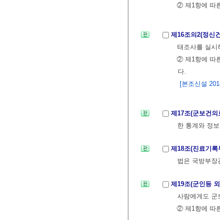
② 제1항에 따
제16조의2(정신
태조사를 실시
② 제1항에 따
다.
[본조신설 2014.
제17조(군보건의
한 통계와 정
제18조(진료기록
법은 국방부장
제19조(군인등 
사람에게도 군
② 제1항에 따