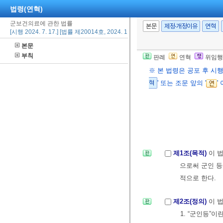
법령(연혁)
군보건의료에 관한 법률
본문
제정·개정이유
연혁
[시행 2024. 7. 17.] [법률 제20014호, 2024. 1. 16., 일부개정]
본문
부칙
판례
연혁
위임행
※ 본 법령은 공포 후 시
혁
' 또는 조문 앞의 '
'
제1조(목적)
이 
으로써 군인 
적으로 한다.
제2조(정의)
이 
1. “군인등”