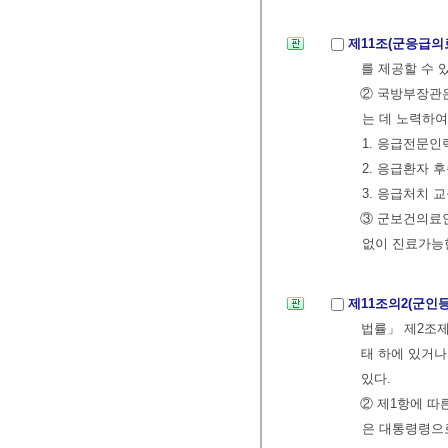
제11조(군응급의
를 제공할 수 
② 국방부장관은
는 데 노력하여
1. 응급전문인
2. 응급환자 
3. 응급처치 
③ 군보건의료
없이 진료가능한
제11조의2(군인
법률」 제2조
태 하에 있거나
있다.
② 제1항에 따
은 대통령령으