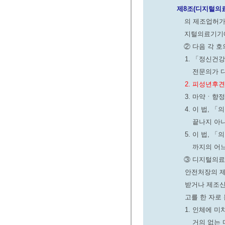
제8조(디지털의
의 제조업허가
지털의료기기에
② 다음 각 
1. 「정신건
전문의가 
2. 피성년후
3. 마약ㆍ향
4. 이 법,
끝나지 아
5. 이 법,
까지의 어느
③ 디지털의료
안전처장의 제
받거나 제조신
고를 한 자로 
1. 인체에 
거의 없는