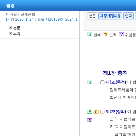
법령
디지털의료제품법
본문
제정·개정이유
연혁
[시행 2026. 1. 24.] [법률 제20139호, 2024. 1. 23., 제정]
본문
부칙
판례
연혁
위임행
제1장 총칙
제1조(목적)
이 
털의료제품의 
발전에 이바지
제2조(정의)
이 
1. “디지털
2. “디지털의
털기술”이라