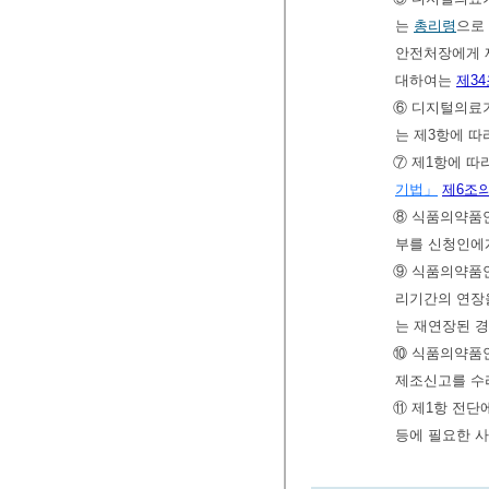
는
총리령
으로
안전처장에게 
대하여는
제34
⑥ 디지털의료
는 제3항에 따
⑦ 제1항에 
기법」
제6조의
⑧ 식품의약품안
부를 신청인에
⑨ 식품의약품안
리기간의 연장을
는 재연장된 경
⑩ 식품의약품안
제조신고를 수
⑪ 제1항 전단
등에 필요한 