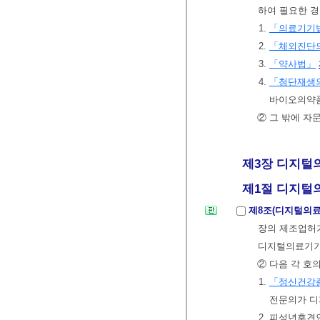
하여 필요한 경
1.
「의료기기
2.
「체외진단
3.
「약사법」
4.
「첨단재생의
바이오의약
② 그 밖에 자
제3장 디지털
제1절 디지털의
제8조(디지털의료
장의 제조업허가
디지털의료기
② 다음 각 호
1.
「정신건강증
전문의가 디
2. 피성년후견