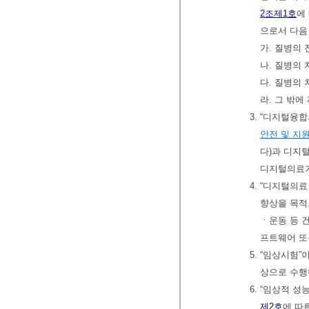
2조
제1호
에
으로서 다음
가. 질병의
나. 질병의
다. 질병의
라. 그 밖
3. “디지털융
안전 및 지
다)과 디지
디지털의료기
4. “디지털
향상을 목적
ㆍ운동 등 
프트웨어 또
5. “임상시
상으로 수행
6. “임상적 
제2호
에 따