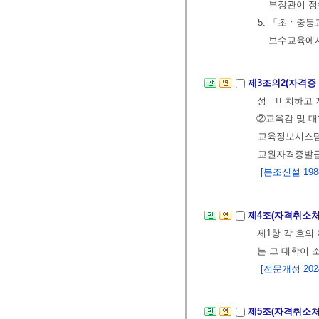
부장관이 정
5. 「초ㆍ중
보수교육에서
제3조의2(자격증
성ㆍ비치하고 
②교육감 및 
교육정보시스템
교원자격증발급
[본조신설 1988.
제4조(자격취소처
제1항 각 호의
는 그 대학이 
[전문개정 2024.
제5조(자격취소처