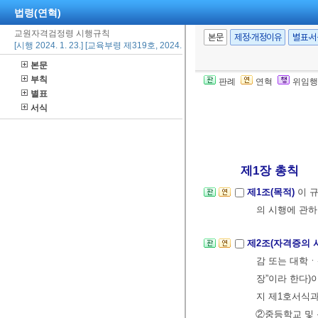
법령(연혁)
교원자격검정령 시행규칙
본문
제정·개정이유
별표·
[시행 2024. 1. 23.] [교육부령 제319호, 2024. 1. 23., 일부개정]
본문
부칙
판례
연혁
위임행
별표
서식
제1장 총칙
제1조(목적)
이 
의 시행에 관하
제2조(자격증의 
감 또는 대학
장”이라 한다)
지 제1호서식과
②중등학교 및 