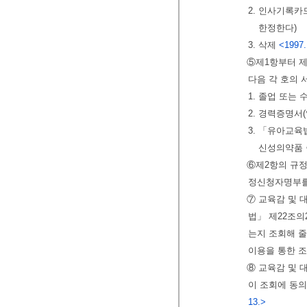
2. 인사기록
한정한다)
3. 삭제
<1997.
⑤제1항부터 
다음 각 호의
1. 졸업 또는
2. 경력증명서
3. 「유아교육
신성의약품 
⑥제2항의 규
정신청자명부를
⑦ 교육감 및 
법」 제22조의
는지 조회해 
이용을 통한 조
⑧ 교육감 및 
이 조회에 동
13.>