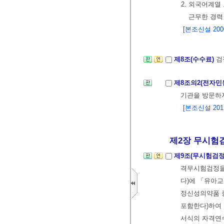
2. 외국어계
근무한 경력
[본조신설 2000.
제8조(수수료)
검
제8조의2(전자
기관을 방문하
[본조신설 2011.
제2장 무시험
제9조(무시험검정
격무시험검정을
다)에 「유아교
정신성의약품 
포함한다)하여 
서식의 자격연