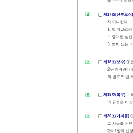
을 주무위원으로
제17조(신분보장
지 아니한다.
1. 법 제16
2. 중대한 심
3. 법령 또는
제18조(보수)
①관
②관리위원이 법
와 별도로 법 
제19조(복무)
「국
의 규정은 비상
제20조(기피등)
그 사유를 서면
②제1항의 신청