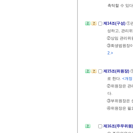
촉탁할 수 있다
제14조(구성)
①관
성하고, 관리위
②상임 관리위
③회생법원장이
2.>
제15조(위원장)
로 한다.
<개정 2
②위원장은 관
다.
③부위원장은 
④위원장은 필요
제16조(주무위원