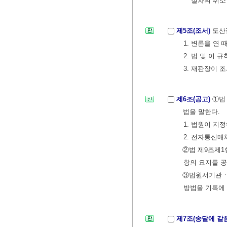
절차의 취소
제5조(조서)
도산
1. 변론을 연 
2. 법 및 이
3. 재판장이 
제6조(공고)
①법
법을 말한다.
1. 법원이 지
2. 전자통신매
②법 제9조제1
항의 요지를 공
③법원서기관ㆍ
방법을 기록에
제7조(송달에 갈