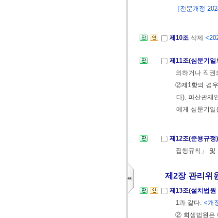
[전문개정 2024.
제10조
삭제
<202
제11조(심문기일
의하거나 직권으
②제1항의 경우
다), 파산관재
에게 심문기일
제12조(준용규정
집행규칙」 및
제2장 관리위
제13조(설치법원
1과 같다.
<개정 
② 회생법원은 