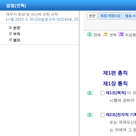
법령(연혁)
채무자 회생 및 파산에 관한 규칙
본문
제정·개정이유
별표·
[시행 2024. 5. 30.] [대법원규칙 제3149호, 2024. 5. 30., 일부개정]
본문
부칙
판례
연혁
위임행
별표
제1편 총칙
제1장 통칙
제1조(목적)
이 
시행에 관하여 
제2조(전자적 기
또는 국제도산절
는 자에게 그 