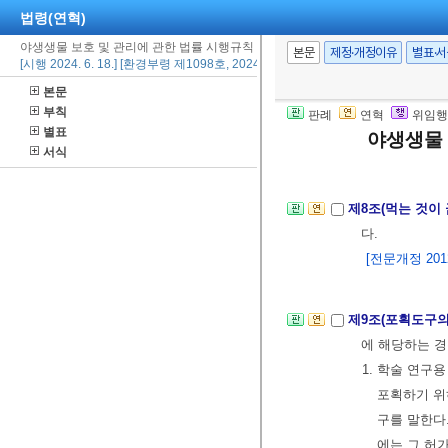
법령(연혁)
2. 야생동물의
야생생물 보호 및 관리에 관한 법률 시행규칙
3. 환기, 조
본문
제정·개정이유
별표·
[시행 2024. 6. 18.] [환경부령 제1098호, 2024. 6. 18., 타법개정]
② 유기ㆍ방치 
본문
③ 제1항 및 
부칙
판례
연혁
위임행
항은 환경부장
별표
야생생물 
[본조신설 2023.
서식
제8조(먹는 것이
다.
[전문개정 2012.
제9조(포획도구의
에 해당하는 경
1. 학술 연구
포획하기 위
구를 말한다
에는 그 허