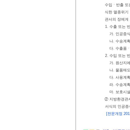
수입ㆍ반출 또는
식한 멸종위기
관서의 장에게
1. 수출 또는
가. 인공증
나. 수송계
다. 수출품
2. 수입 또는
가. 원산지
나. 물품매
다. 사용계
라. 수송계
마. 보호시
② 지방환경관
서식의 인공증
[전문개정 2012.