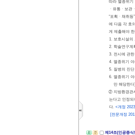
따라 멸종위기
ㆍ유통ㆍ보관ㆍ
“포획ㆍ채취등”
에 다음 각 호
게 제출해야 한
1. 보호시설의
2. 학술연구계
3. 전시에 관
4. 멸종위기 
5. 질병의 진
6. 멸종위기 
만 해당한다
② 지방환경관서
는다고 인정되어
다.
<개정 2023.
[전문개정 2012.
제14조(인공증