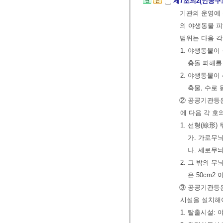
제7조의2(인공구
기관의 운영에 
의 야생동물 피
범위는 다음 각
1. 야생동물이
충돌 피해를
2. 야생동물이
축물, 수로
② 공공기관등
에 다음 각 호
1. 선형(線形)
가. 가로무늬
나. 세로무늬
2. 그 밖의 
은 50cm2
③ 공공기관등은
시설을 설치해야
1. 탈출시설: