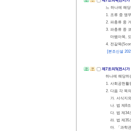
제7조의4(전시가
느 하나에 해당
1. 조류 중 앵무목(
2. 파충류 중 거
3. 파충류 중 코
마뱀아목, 
4. 전갈목(Sco
[본조신설 2023.
제7조의5(전시가
하나에 해당하
1. 사회공헌
2. 다음 각 
가. 서식지
나. 법 제
다. 법 제
라. 법 제
마. 「과학