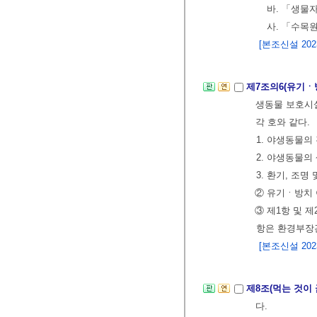
바. 「생물
사. 「수목
[본조신설 2023.
제7조의6(유기ㆍ
생동물 보호시설
각 호와 같다.
1. 야생동물의
2. 야생동물의
3. 환기, 조
② 유기ㆍ방치 
③ 제1항 및 
항은 환경부장
[본조신설 2023.
제8조(먹는 것이
다.