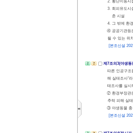
2. 횡단이동시
3. 회피유도
춘 시설
4. 그 밖에 
④ 공공기관등
될 수 있는 위
[본조신설 2023.
제7조의3(야생동
따른 인공구조물
해 실태조사”라
태조사를 실시
② 환경부장관
추락 피해 실태
③ 야생동물 충
[본조신설 2023.