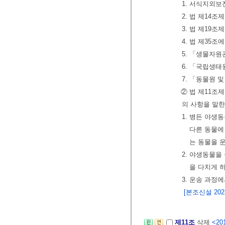
1. 서식지외
2. 법 제14
3. 법 제19
4. 법 제35
5. 「생물자원
6. 「국립생태
7. 「동물원 
② 법 제11조
의 사항을 말한
1. 병든 야생
다른 동물에
는 동물을 
2. 야생동물
을 다치게 
3. 운송 과정
[본조신설 2023.
제11조
삭제
<201