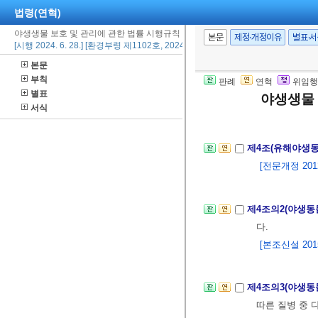
법령(연혁)
야생생물 보호 및 관리에 관한 법률 시행규칙
제2조(멸종위기 
본문
제정·개정이유
별표·
[시행 2024. 6. 28.] [환경부령 제1102호, 2024. 6. 28., 일부개정]
멸종위기 야생생
본문
[전문개정 2012.
부칙
판례
연혁
위임행
별표
야생생물 
서식
제3조
삭제
<2013
제4조(유해야생
[전문개정 2012.
제4조의2(야생동
다.
[본조신설 2015.
제4조의3(야생동
따른 질병 중 