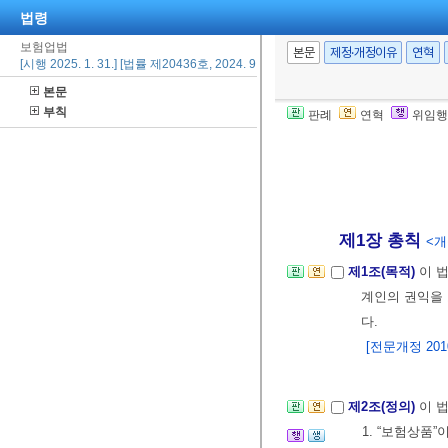
법령
보험업법
본문
제정·개정이유
연혁
[시행 2025. 1. 31.] [법률 제20436호, 2024. 9. 20., 타법개정]
본문
부칙
판례
연혁
위임행
제1장 총칙
<개정
제1조(목적)
이 
계인의 권익을
다.
[전문개정 2010.
제2조(정의)
이 
1. “보험상품