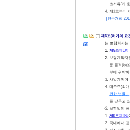
초서류”라 한
4. 제1호부터
[전문개정 2010.
제6조(허가의 요
는 보험회사는 
1.
제9조
제1항
2. 보험계약자
등 물적(物的
부에 위탁하
3. 사업계획이
4. 대주주(최
관한 법률」
를 갖추고 
② 보험업의 허
1.
제9조
제3항
2. 국내에서 