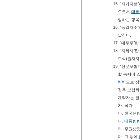
15. “자기자
으로서
대통
정하는 항목
16. “동일차
말한다.
17. “대주주”란
18. “자회사”
주식(출자지
19. “전문보
할 능력이 
령령
으로 정
경우 보험회
계약자는 일
가. 국가
나. 한국은
다.
대통령
라. 주권상
마. 그 밖에