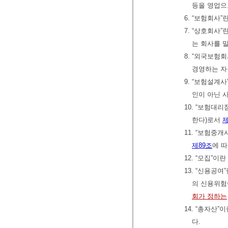
등을 영업으
6. “보험회사”
7. “상호회사
는 회사를 
8. “외국보험
경영하는 자
9. “보험설
인이 아닌 
10. “보험대
한다)로서
제
11. “보험중
제89조
에 따
12. “모집”
13. “신용공
의 신용위험
회가 정하는
14. “총자산
다.