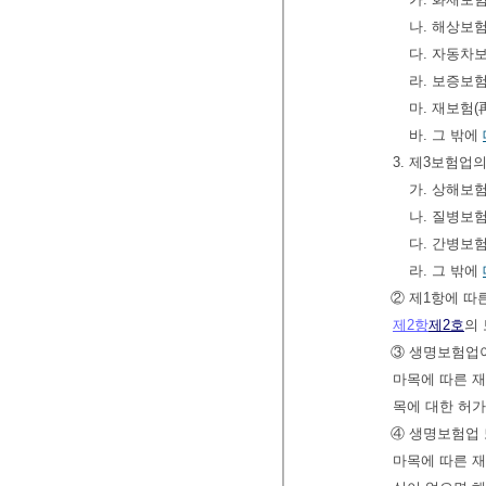
나. 해상보
다. 자동차
라. 보증보
마. 재보험(
바. 그 밖에
3. 제3보험업
가. 상해보
나. 질병보
다. 간병보
라. 그 밖에
② 제1항에 따
제2항
제2호
의
③ 생명보험업이
마목에 따른 재
목에 대한 허가
④ 생명보험업 
마목에 따른 재