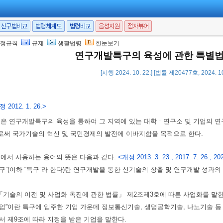
신구법비교
법령체계도
법령비교
음성지원
점자뷰어
정규칙
규제
생활법령
한눈보기
연구개발특구의 육성에 관한 특별
[시행 2024. 10. 22.] [법률 제20477호, 2024. 
 2012. 1. 26.>
법은 연구개발특구의 육성을 통하여 그 지역에 있는 대학ㆍ연구소 및 기업의 연
로써 국가기술의 혁신 및 국민경제의 발전에 이바지함을 목적으로 한다.
법에서 사용하는 용어의 뜻은 다음과 같다.
<개정 2013. 3. 23., 2017. 7. 26., 2020
특구”(이하 “특구”라 한다)란 연구개발을 통한 신기술의 창출 및 연구개발 성
란 「기술의 이전 및 사업화 촉진에 관한 법률」 제2조제3호에 따른 사업화를 말한
기업”이란 특구에 입주한 기업 가운데 정보통신기술, 생명공학기술, 나노기술
서 제9조에 따라 지정을 받은 기업을 말한다.