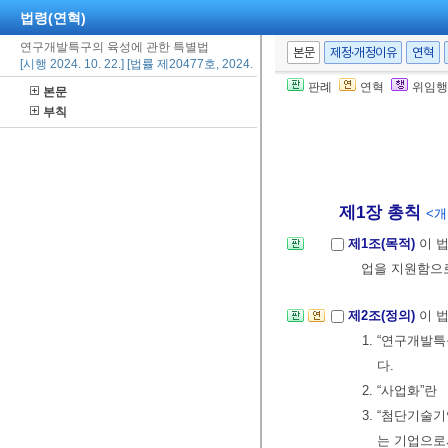
법령(연혁)
연구개발특구의 육성에 관한 특별법
본문
제정·개정이유
연혁
[시행 2024. 10. 22.] [법률 제20477호, 2024. 10. 22., 일부개정]
판례
연혁
위임행
본문
부칙
제1장 총칙
<개정
제1조(목적)
이 
업을 지원함으
제2조(정의)
이 
1. “연구개발
다.
2. “사업화”
3. “첨단기술
는 기업으로