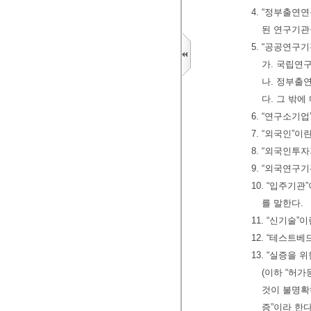
4. “정부출
된 연구기관
5. “공공연구
가. 국립연
나. 정부출
다. 그 밖
6. “연구소기
7. “외국인”
8. “외국인투
9. “외국연
10. “입주기
를 말한다.
11. “신기술
12. “테스트
13. “실증
(이하 “허
것이 불명확
증”이라 한