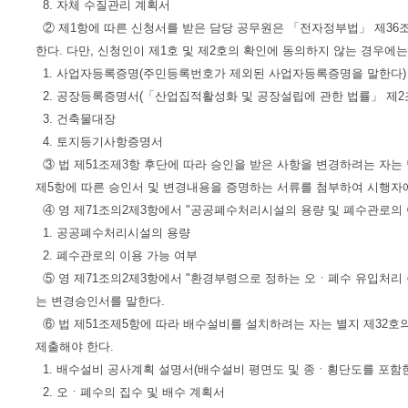
8. 자체 수질관리 계획서
② 제1항에 따른 신청서를 받은 담당 공무원은 「전자정부법」 제36
한다. 다만, 신청인이 제1호 및 제2호의 확인에 동의하지 않는 경우에
1. 사업자등록증명(주민등록번호가 제외된 사업자등록증명을 말한다)
2. 공장등록증명서(「산업집적활성화 및 공장설립에 관한 법률」 제2
3. 건축물대장
4. 토지등기사항증명서
③ 법 제51조제3항 후단에 따라 승인을 받은 사항을 변경하려는 자
제5항에 따른 승인서 및 변경내용을 증명하는 서류를 첨부하여 시행자
④ 영 제71조의2제3항에서 "공공폐수처리시설의 용량 및 폐수관로의 
1. 공공폐수처리시설의 용량
2. 폐수관로의 이용 가능 여부
⑤ 영 제71조의2제3항에서 "환경부령으로 정하는 오ㆍ폐수 유입처리
는 변경승인서를 말한다.
⑥ 법 제51조제5항에 따라 배수설비를 설치하려는 자는 별지 제32호
제출해야 한다.
1. 배수설비 공사계획 설명서(배수설비 평면도 및 종ㆍ횡단도를 포함
2. 오ㆍ폐수의 집수 및 배수 계획서