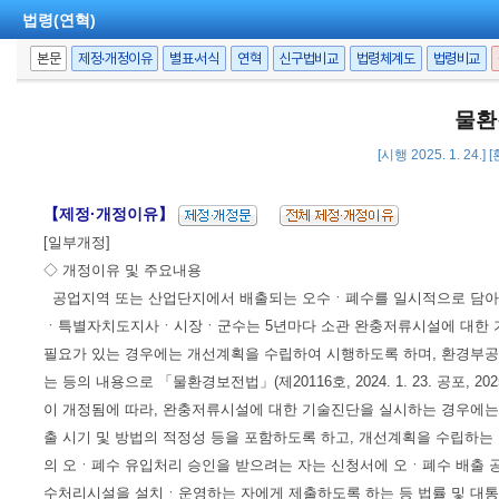
법령(연혁)
본문
제정·개정이유
별표·서식
연혁
신구법비교
법령체계도
법령비교
물환
[시행 2025. 1. 24.
【제정·개정이유】
[일부개정]
◇ 개정이유 및 주요내용
공업지역 또는 산업단지에서 배출되는 오수ㆍ폐수를 일시적으로 담
ㆍ특별자치도지사ㆍ시장ㆍ군수는 5년마다 소관 완충저류시설에 대한 
필요가 있는 경우에는 개선계획을 수립하여 시행하도록 하며, 환경부
는 등의 내용으로 「물환경보전법」(제20116호, 2024. 1. 23. 공포, 2025. 1.
이 개정됨에 따라, 완충저류시설에 대한 기술진단을 실시하는 경우에는
출 시기 및 방법의 적정성 등을 포함하도록 하고, 개선계획을 수립하
의 오ㆍ폐수 유입처리 승인을 받으려는 자는 신청서에 오ㆍ폐수 배출
수처리시설을 설치ㆍ운영하는 자에게 제출하도록 하는 등 법률 및 대통