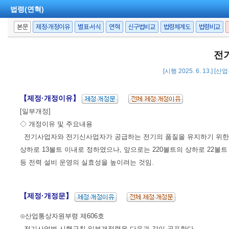
법령(연혁)
본문
제정·개정이유
별표·서식
연혁
신구법비교
법령체계도
법령비교
전
[시행 2025. 6. 13.] 
【제정·개정이유】
[일부개정]
◇ 개정이유 및 주요내용
전기사업자와 전기신사업자가 공급하는 전기의 품질을 유지하기 위한 표
상하로 13볼트 이내로 정하였으나, 앞으로는 220볼트의 상하로 22
등 전력 설비 운영의 실효성을 높이려는 것임.
【제정·개정문】
⊙산업통상자원부령 제606호
전기사업법 시행규칙 일부개정령을 다음과 같이 공포한다.