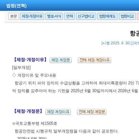
법령(연혁)
본문
제정·개정이유
별표·서식
연혁
신구법비교
법령체계도
법령비교
항
[시행 2025. 6. 30.]
【제정·개정이유】
[일부개정]
◇ 개정이유 및 주요내용
항공기 위치 파악 장치의 수급상황을 고려하여 최대이륙중량이 2만 
악 장치를 갖추어야 하는 기한을 2025년 6월 30일까지에서 2026년
【제정·개정문】
⊙국토교통부령 제1505호
항공안전법 시행규칙 일부개정령을 다음과 같이 공포한다.
2025년 6월 30일