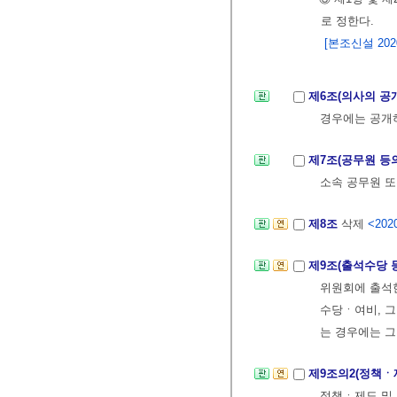
로 정한다.
[본조신설 2020.
제6조(의사의 공
경우에는 공개하
제7조(공무원 등
소속 공무원 또
제8조
삭제
<2020
제9조(출석수당 
위원회에 출석
수당ㆍ여비, 그
는 경우에는 그
제9조의2(정책ㆍ
정책ㆍ제도 및 