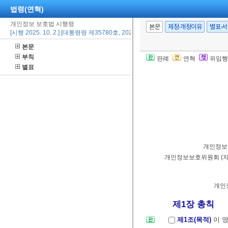
법령(연혁)
개인정보 보호법 시행령
본문
제정·개정이유
별표·
[시행 2025. 10. 2.] [대통령령 제35780호, 2025. 9. 23., 일부개정]
본문
부칙
판례
연혁
위임행
별표
개인정보
개인정보보호위원회
(
자
개인
제1장 총칙
제1조(목적)
이 