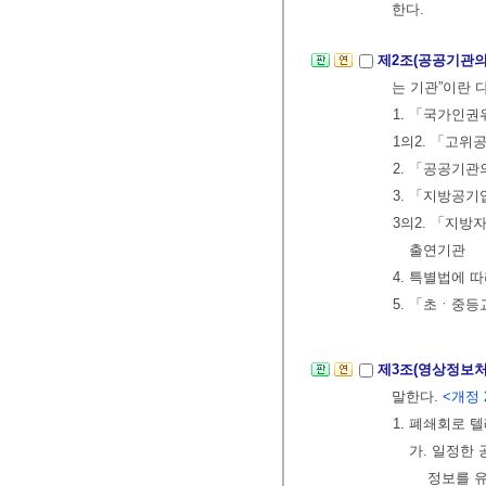
한다.
제2조(공공기관의
는 기관”이란 
1. 「국가인
1의2. 「고
2. 「공공기관
3. 「지방공
3의2. 「지방
출연기관
4. 특별법에 
5. 「초ㆍ중등
제3조(영상정보
말한다.
<개정 2
1. 폐쇄회로 
가. 일정한
정보를 