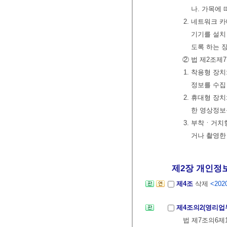
나. 가목에
2. 네트워크 
기기를 설치
도록 하는 
② 법 제2조제
1. 착용형 장
정보를 수집
2. 휴대형 장
한 영상정보
3. 부착ㆍ거치
거나 촬영한
제2장 개인정보
제4조
삭제
<2020
제4조의2(영리업
법 제7조의6제