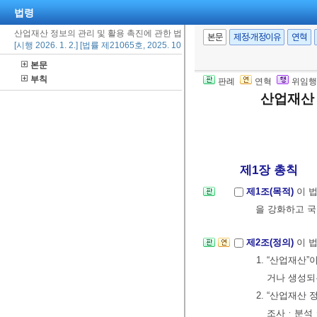
법령
산업재산 정보의 관리 및 활용 촉진에 관한 법률
본문
제정·개정이유
연혁
[시행 2026. 1. 2.] [법률 제21065호, 2025. 10. 1., 타법개정]
본문
부칙
판례
연혁
위임행
산업재산 
제1장 총칙
제1조(목적)
이 
을 강화하고 
제2조(정의)
이 
1. “산업재산”
거나 생성되
2. “산업재
조사ㆍ분석ㆍ