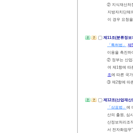
② 지식재산처장
지방자치단체의 
이 경우 요청을
제11조(분류정보
「특허법」
제
이용을 촉진하
② 정부는 산업
여 제1항에 
조
에 따른 국
③ 제2항에 따
제12조(산업재산
「상표법」
에
산의 출원, 심
산정보처리조직과
서 전자화업무”