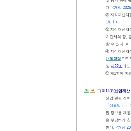
및 평가 등에 
다.
<개정 2025.
② 지식재산처장
10. 1.>
③ 지식재산처장
치단체의 장, 
할 수 있다. 
④ 지식재산처
대통령령
으로 
및
제22조
에도
⑤ 제1항에 따
제14조(산업재산
산업 관련 전
「상표법」
ㆍ
된 정보를 제공
을 부당하게 침
한다.
<개정 202