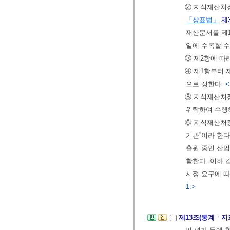
② 지식재산처
「상표법」
제
재산문서를 제
일에 수록할 수
③ 제2항에 따
④ 제1항부터
으로 정한다.
<
⑤ 지식재산처
위탁하여 수행하
⑥ 지식재산처장
기관”이라 한다
출원 중인 산
함한다. 이하 
시정 요구에 
1.>
제13조(통계ㆍ지