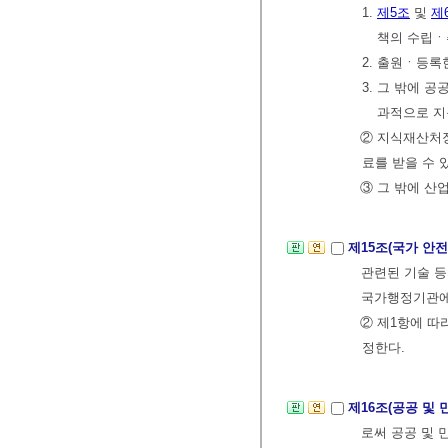
1.
제5조
및
제
책의 수립ㆍ
2. 출원ㆍ등록
3. 그 밖에 
과적으로 지
② 지식재산처
료를 받을 수 
③ 그 밖에 산
제15조(국가 안
관련된 기술 등
국가행정기관에
② 제1항에 따
정한다.
제16조(공공 및
로써 공공 및 