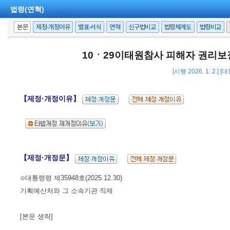
법령(연혁)
본문
제정·개정이유
별표·서식
연혁
신구법비교
법령체계도
법령비교
10ㆍ29이태원참사 피해자 권리보
[시행 2026. 1. 2.] 
【제정·개정이유】
【제정·개정문】
⊙대통령령 제35948호(2025.12.30)
기획예산처와 그 소속기관 직제
[본문 생략]