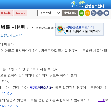
ㆍ신고 또는 변경허가ㆍ변경신고에 관하여는
제7조부터 제10조
까지의 규정을
음성지원
점자뷰어
화면내검색
 법률 시행령
( 약칭: 옥외광고물법 시행령 )
 1. 27., 타법개정]
에 따른다.
어 한글로 표시하여야 하며, 외국문자로 표시할 경우에는 특별한 사유가 없
는 그 밖의 모형 등으로 표시할 수 있다.
등으로 인하여 떨어지거나 넘어지지 않도록 하여야 한다.
 된다.
는 아니 된다. 다만,
제3조
제6호의2
에 따른 입간판의 경우에는 공중에게 위
 12. 9.>
물의 앞면과 뒷면에 도로를 접한 업소는 4개) 이내의 범위에서 시ㆍ도
조례
로
022. 12. 6.>