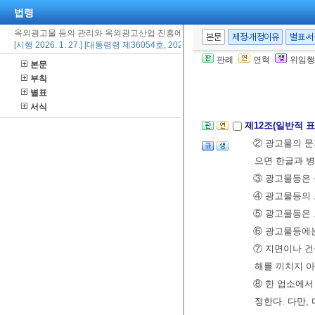
법령
제11조(광역단위
옥외광고물 등의 관리와 옥외광고산업 진흥에 관한 법률 시행령
본문
제정·개정이유
별표·
준용한다. 이 경
[시행 2026. 1. 27.] [대통령령 제36054호, 2026. 1. 27., 타법개정]
[전문개정 2011.
판례
연혁
위임행
본문
부칙
별표
제3장 광고물등
서식
제12조(일반적 
② 광고물의 문
으면 한글과 병
③ 광고물등은 
④ 광고물등의 
⑤ 광고물등은 
⑥ 광고물등에는
⑦ 지면이나 건
해를 끼치지 
⑧ 한 업소에서
정한다. 다만,