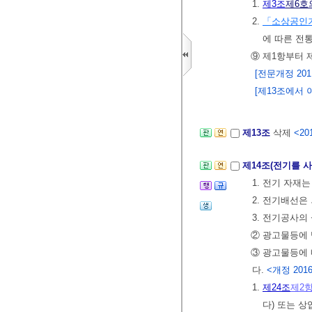
1.
제3조
제6호
2.
「소상공인
에 따른 전
⑨ 제1항부터 
[전문개정 2011.
[제13조에서 이
제13조
삭제
<201
제14조(전기를 
1. 전기 자재
2. 전기배선은
3. 전기공사의
② 광고물등에
③ 광고물등에 
다.
<개정 2016. 
1.
제24조
제2
다) 또는 