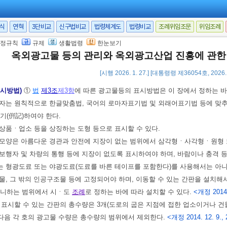
 광고물에 대한 허가 등)
법
제3조의2
에 따른 공공시설물 이용 광고물의 허가
서식
연혁
3단비교
신구법비교
법령체계도
법령비교
조례위임조문
위임조례
우 “시장등”은 “시ㆍ도지사”로, “시ㆍ군ㆍ구 조례”는 “시ㆍ도 조례”로 본다.
 10. 10.]
정규칙
규제
생활법령
한눈보기
옥외광고물 등의 관리와 옥외광고산업 진흥에 관한
[시행 2026. 1. 27.] [대통령령 제36054호, 2026.
의 표시방법
<신설 2011. 10. 10.>
표시방법)
①
법
제3조
제3항
에 따른 광고물등의 표시방법은 이 장에서 정하는 바
자는 원칙적으로 한글맞춤법, 국어의 로마자표기법 및 외래어표기법 등에 맞추
기(倂記)하여야 한다.
상품ㆍ업소 등을 상징하는 도형 등으로 표시할 수 있다.
모양은 아름다운 경관과 안전에 지장이 없는 범위에서 삼각형ㆍ사각형ㆍ원형 또
보행자 및 차량의 통행 등에 지장이 없도록 표시하여야 하며, 바람이나 충격 
 형광도료 또는 야광도료(도료를 바른 테이프를 포함한다)를 사용해서는 아니
물, 그 밖의 인공구조물 등에 고정되어야 하며, 이동할 수 있는 간판을 설치해서
아니하는 범위에서 시ㆍ도
조례
로 정하는 바에 따라 설치할 수 있다.
<개정 2014.
 표시할 수 있는 간판의 총수량은 3개(도로의 굽은 지점에 접한 업소이거나 건
 다음 각 호의 광고물 수량은 총수량의 범위에서 제외한다.
<개정 2014. 12. 9., 2