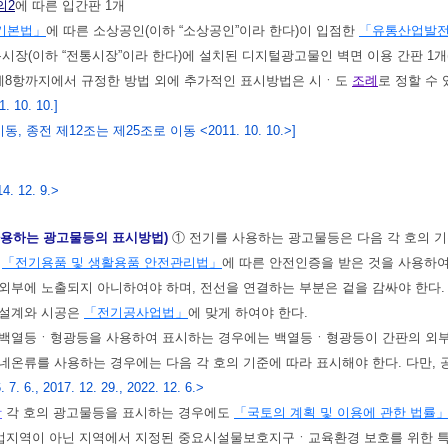
의2
에 따른 입간판 1개
기본법」
에 따른 소상공인(이하 “소상공인”이라 한다)이 입점한
「유통산업발
통시장(이하 “전통시장”이라 한다)에 설치된 디지털광고물인 벽면 이용 간판 
제8항까지에서 규정한 방법 외에 추가적인 표시방법은 시ㆍ도
조례
로 정할 수 
 10. 10.]
동, 종전 제12조는 제25조로 이동 <2011. 10. 10.>]
4. 12. 9.>
사용하는 광고물등의 표시방법)
① 전기를 사용하는 광고물등은 다음 각 호의 
는
「전기용품 및 생활용품 안전관리법」
에 따른 안전인증을 받은 것을 사용하여
 외부에 노출되지 아니하여야 하며, 전선을 연결하는 부분은 겉을 감싸야 한다.
 설계와 시공은
「전기공사업법」
에 맞게 하여야 한다.
 백열등ㆍ형광등을 사용하여 표시하는 경우에는 백열등ㆍ형광등이 간판의 외부에
네온류를 사용하는 경우에는 다음 각 호의 기준에 따라 표시해야 한다. 다만,
7. 6., 2017. 12. 29., 2022. 12. 6.>
항
각 호의 광고물등을 표시하는 경우에도
「국토의 계획 및 이용에 관한 법률
상업지역이 아닌 지역에서 지정된 중요시설물보호지구ㆍ교육환경 보호를 위한 