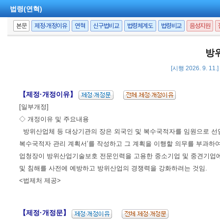
법령(연혁)
본문
제정·개정이유
연혁
신구법비교
법령체계도
법령비교
음성지원
방
[시행 2026. 9. 11
【제정·개정이유】
[일부개정]
◇ 개정이유 및 주요내용
방위산업체 등 대상기관의 장은 외국인 및 복수국적자를 임원으로 선임
복수국적자 관리 계획서’를 작성하고 그 계획을 이행할 의무를 부과하
업청장이 방위산업기술보호 전문인력을 고용한 중소기업 및 중견기업에 
및 침해를 사전에 예방하고 방위산업의 경쟁력을 강화하려는 것임.
<법제처 제공>
【제정·개정문】